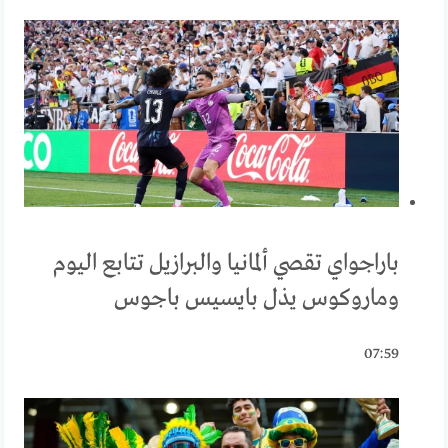
باراجواي تقصي ألمانيا والبرازيل تتابع اليوم
وماروكوس يذل بايسيس باجوس
07:59