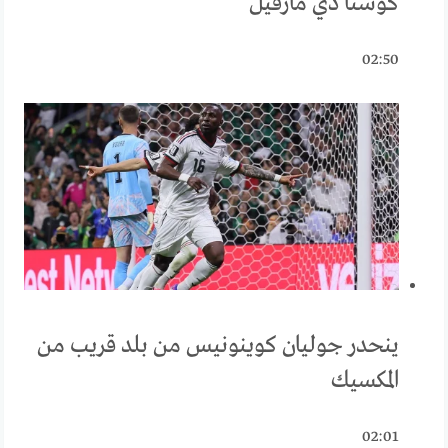
كوستا دي مارفيل
02:50
ينحدر جوليان كوينونيس من بلد قريب من
المكسيك
02:01