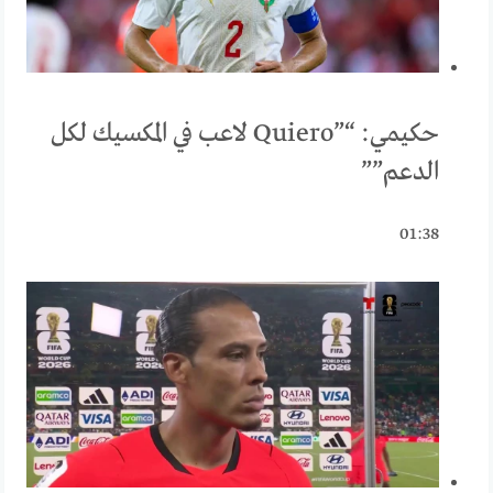
حكيمي: “”Quiero لاعب في المكسيك لكل
الدعم””
01:38