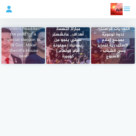
لتجاوز
لى
لمحتوى
«الوعي الوطني
في مواجهة
New Jersey
التحديات الراهنة»..
مباراة التسعة
voters head to
ندوة توعوية
أهداف.. مانشستر
the polls for a
بمجمع إعلام
سيتي ينجو من
special election to
الإسكندرية لتعزيز
ريمونتادا مجنونة
fill Gov. Mikie
وعي الشباب –
أمام فولهام |
Sherrill’s House
الأسبوع
كووورة
seat