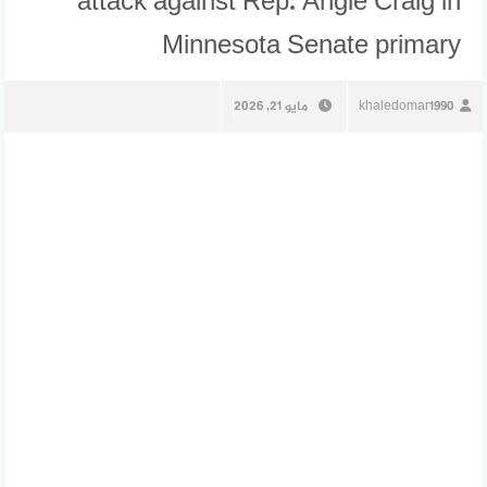
attack against Rep. Angie Craig in
Minnesota Senate primary
khaledomar1990
مايو 21, 2026