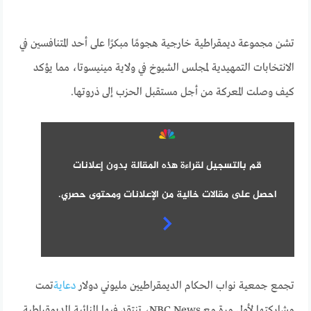
تشن مجموعة ديمقراطية خارجية هجومًا مبكرًا على أحد المتنافسين في
الانتخابات التمهيدية لمجلس الشيوخ في ولاية مينيسوتا، مما يؤكد
كيف وصلت المعركة من أجل مستقبل الحزب إلى ذروتها.
قم بالتسجيل لقراءة هذه المقالة بدون إعلانات
احصل على مقالات خالية من الإعلانات ومحتوى حصري.
تجمع جمعية نواب الحكام الديمقراطيين مليوني دولار
دعاية
تمت
مشاركتها لأول مرة مع NBC News، تنتقد فيها النائبة الديمقراطية