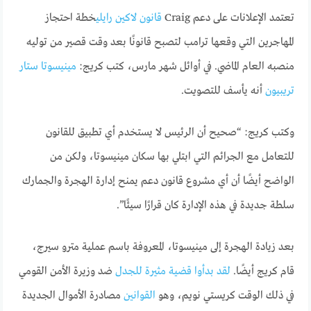
تعتمد الإعلانات على دعم Craig
قانون لاكين رايلي
خطة احتجاز
المهاجرين التي وقعها ترامب لتصبح قانونًا بعد وقت قصير من توليه
منصبه العام الماضي. في أوائل شهر مارس، كتب كريج:
مينيسوتا ستار
تريبيون
أنه يأسف للتصويت.
وكتب كريج: “صحيح أن الرئيس لا يستخدم أي تطبيق للقانون
للتعامل مع الجرائم التي ابتلي بها سكان مينيسوتا، ولكن من
الواضح أيضًا أن أي مشروع قانون دعم يمنح إدارة الهجرة والجمارك
سلطة جديدة في هذه الإدارة كان قرارًا سيئًا”.
بعد زيادة الهجرة إلى مينيسوتا، المعروفة باسم عملية مترو سيرج،
قام كريج أيضًا.
لقد بدأوا قضية مثيرة للجدل
ضد وزيرة الأمن القومي
في ذلك الوقت كريستي نويم، وهو
القوانين
مصادرة الأموال الجديدة