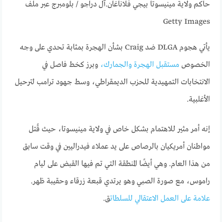
حاكم ولاية مينيسوتا بيجي فلاناغان.
آل دراجو / بلومبرج عبر ملف
Getty Images
يأتي هجوم DLGA ضد Craig بشأن الهجرة بمثابة تحدي على وجه
الخصوص
مستقبل الهجرة والجمارك،
وبرز كخط فاصل في
الانتخابات التمهيدية للحزب الديمقراطي، وسط جهود ترامب لترحيل
الأغلبية.
إنه أمر مثير للاهتمام بشكل خاص في ولاية مينيسوتا، حيث قُتل
مواطنان أمريكيان بالرصاص على يد عملاء فيدراليين في وقت سابق
من هذا العام. وهي أيضًا المنطقة التي تم فيها القبض على ليام
راموس، مع صورة الصبي وهو يرتدي قبعة زرقاء وحقيبة ظهر.
علامة على العمل الاعتقالي للسلطات
ق.