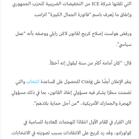
التي تلقتها شركة ICE من التخفيضات الضريبية للحزب الجمهوري
وإنفاق ما يُعرف باسم “فاتورة الجمال الكبيرة” لترامب.
ورفض هولست إصلاح كريج لقانون لاكن رايلي ووصفه بأنه “عمل
سياسي”.
قال: “كان أمامه أكثر من سنة ليقول إنه أخطأ.
ينقر الإعلان أيضًا على Craig للحصول على المساعدة
انتخاب
والتي
تضمنت سطرًا يشكر فيه مسؤولي إنفاذ القانون، بما في ذلك مسؤولي
الهجرة والجمارك الأمريكية،
“
من أجل حماية بلادهم”.
كان القرار في المقام الأول انتقادًا للهجمات المعادية للسامية في
كولورادو، وقد رد كريج على الانتقادات بسبب تصويته في الانتخابات.