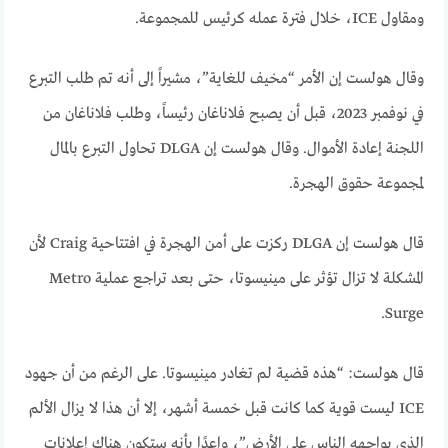
ومقاول ICE، خلال فترة عمله كرئيس للمجموعة.
وقال هولست إن الأمر “مخيف للغاية”، مشيراً إلى أنه تم طلب التبرع
في نوفمبر 2023، قبل أن يصبح فلاناغان رئيساً، وطلب فلاناغان من
اللجنة إعادة الأموال. وقال هولست إن DLGA تحاول التبرع بالمال
لمجموعة حقوق الهجرة.
قال هولست إن DLGA ركزت على أمن الهجرة في افتتاحية Craig لأن
المشكلة لا تزال تؤثر على مينيسوتا، حتى بعد تراجع عملية Metro
Surge.
قال هولست: “هذه قضية لم تغادر مينيسوتا. على الرغم من أن جهود
ICE ليست قوية كما كانت قبل خمسة أشهر، إلا أن هذا لا يزال الألم
الذي يواجهه الناس على الأرض”، واعدًا بأنه ستكون هناك إعلانات