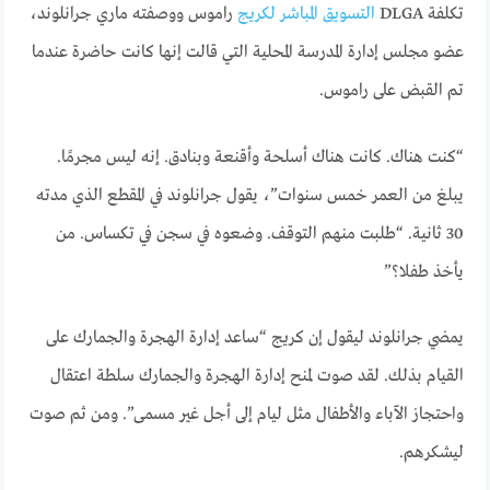
تكلفة DLGA
التسويق المباشر لكريج
راموس ووصفته ماري جرانلوند،
عضو مجلس إدارة المدرسة المحلية التي قالت إنها كانت حاضرة عندما
تم القبض على راموس.
“كنت هناك. كانت هناك أسلحة وأقنعة وبنادق. إنه ليس مجرمًا.
يبلغ من العمر خمس سنوات”، يقول جرانلوند في المقطع الذي مدته
30 ثانية. “طلبت منهم التوقف. وضعوه في سجن في تكساس. من
يأخذ طفلا؟”
يمضي جرانلوند ليقول إن كريج “ساعد إدارة الهجرة والجمارك على
القيام بذلك. لقد صوت لمنح إدارة الهجرة والجمارك سلطة اعتقال
واحتجاز الآباء والأطفال مثل ليام إلى أجل غير مسمى”. ومن ثم صوت
ليشكرهم.