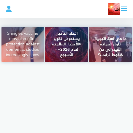
لتجاوز
لى
لمحتوى
اتحاد التأمين
Shingles vaccine
ما هي استراتيجية
يستعرض تقرير
may also offer
باول لحماية
«الأخطار العالمية
protection against
الفيدرالي من
لعام 2026» –
dementia, studies
ضغوط ترامب؟
الأسبوع
increasingly show