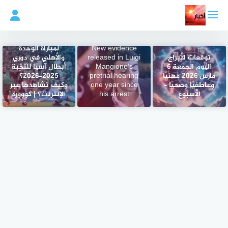
لتجاوز
لى
لمحتوى
ما القنوات الناقلة
New evidence
لمباراة الوحدة
توقعات الأبراج
released in Luigi
والأهلي في دوري
اليوم الجمعة 6
Mangione’s
أبطال آسيا للنخبة
مارس 2026 مهنيًا
pretrial hearing
2025-2026؟
وعاطفيًا وصحيًا –
one year since
وكيف تشاهدها عبر
الأسبوع
his arrest
الإنترنت؟ | كووورة