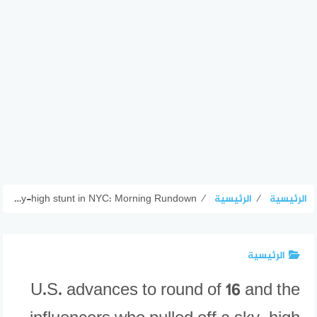
الرئيسية
⁄
الرئيسية
⁄
U.S. advances to round of 16 and the influencers who pulled off a sky-high stunt in NYC: Morning Rundown
الرئيسية
U.S. advances to round of 16 and the