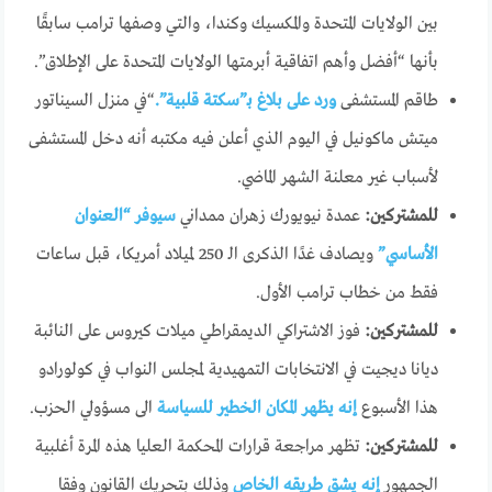
بين الولايات المتحدة والمكسيك وكندا، والتي وصفها ترامب سابقًا
بأنها “أفضل وأهم اتفاقية أبرمتها الولايات المتحدة على الإطلاق”.
طاقم المستشفى
ورد على بلاغ بـ”سكتة قلبية”.
“في منزل السيناتور
ميتش ماكونيل في اليوم الذي أعلن فيه مكتبه أنه دخل المستشفى
لأسباب غير معلنة الشهر الماضي.
للمشتركين:
عمدة نيويورك زهران ممداني
سيوفر “العنوان
الأساسي”
ويصادف غدًا الذكرى الـ 250 لميلاد أمريكا، قبل ساعات
فقط من خطاب ترامب الأول.
للمشتركين:
فوز الاشتراكي الديمقراطي ميلات كيروس على النائبة
ديانا ديجيت في الانتخابات التمهيدية لمجلس النواب في كولورادو
هذا الأسبوع
إنه يظهر المكان الخطير للسياسة
الى مسؤولي الحزب.
للمشتركين:
تظهر مراجعة قرارات المحكمة العليا هذه المرة أغلبية
الجمهور
إنه يشق طريقه الخاص
وذلك بتحريك القانون وفقا