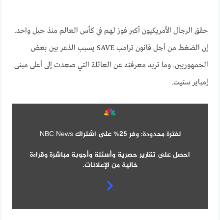
حقق الرجال الأمريكيون أكبر فوز لهم في كأس العالم منذ جيل واحد.
إن الضغط من أجل قانون ترامب SAVE يسبب الذعر بين بعض
الجمهوريين. وما تريد معرفته عن العائلة التي صعدت إلى أعلى مبنى
إمباير ستيت.
لفترة محدودة: وفر 25% على اشتراك NBC News
احصل على تقارير حصرية وأسئلة وأجوبة مباشرة وقراءة
خالية من الإعلانات.