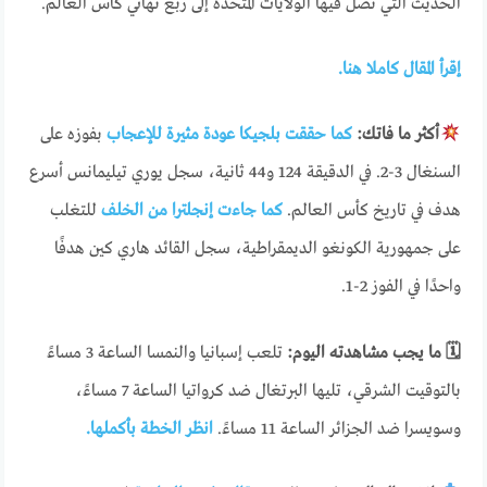
الحديث التي تصل فيها الولايات المتحدة إلى ربع نهائي كأس العالم.
إقرأ المقال كاملا هنا.
أكثر ما فاتك:
كما حققت بلجيكا عودة مثيرة للإعجاب
بفوزه على
السنغال 3-2. في الدقيقة 124 و44 ثانية، سجل يوري تيليمانس أسرع
هدف في تاريخ كأس العالم.
كما جاءت إنجلترا من الخلف
للتغلب
على جمهورية الكونغو الديمقراطية، سجل القائد هاري كين هدفًا
واحدًا في الفوز 2-1.
🗓 ما يجب مشاهدته اليوم:
تلعب إسبانيا والنمسا الساعة 3 مساءً
بالتوقيت الشرقي، تليها البرتغال ضد كرواتيا الساعة 7 مساءً،
وسويسرا ضد الجزائر الساعة 11 مساءً.
انظر الخطة بأكملها.