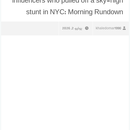
influencers who pulled off a sky-high
stunt in NYC: Morning Rundown
khaledomar1990
يوليو 2, 2026