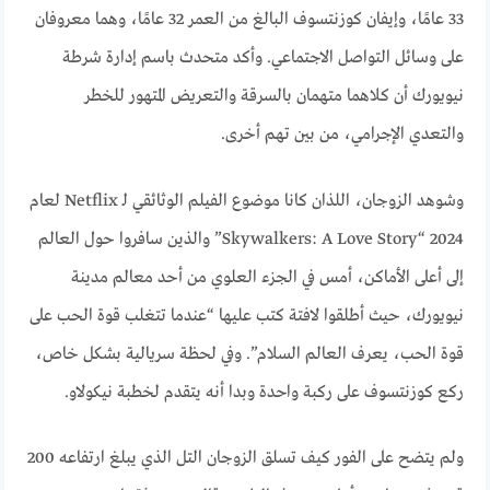
33 عامًا، وإيفان كوزنتسوف البالغ من العمر 32 عامًا، وهما معروفان
على وسائل التواصل الاجتماعي. وأكد متحدث باسم إدارة شرطة
نيويورك أن كلاهما متهمان بالسرقة والتعريض المتهور للخطر
والتعدي الإجرامي، من بين تهم أخرى.
وشوهد الزوجان، اللذان كانا موضوع الفيلم الوثائقي لـ Netflix لعام
2024 “Skywalkers: A Love Story” والذين سافروا حول العالم
إلى أعلى الأماكن، أمس في الجزء العلوي من أحد معالم مدينة
نيويورك، حيث أطلقوا لافتة كتب عليها “عندما تتغلب قوة الحب على
قوة الحب، يعرف العالم السلام”. وفي لحظة سريالية بشكل خاص،
ركع كوزنتسوف على ركبة واحدة وبدا أنه يتقدم لخطبة نيكولاو.
ولم يتضح على الفور كيف تسلق الزوجان التل الذي يبلغ ارتفاعه 200