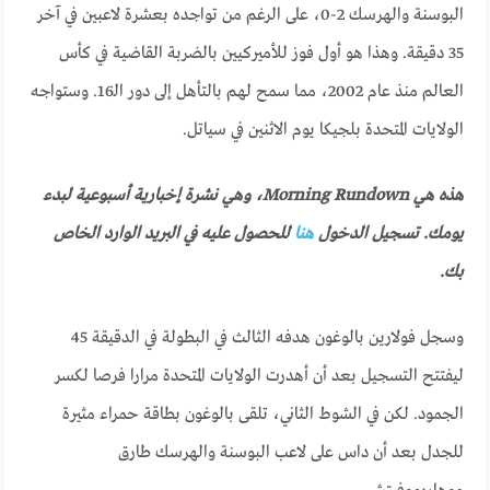
البوسنة والهرسك 2-0، على الرغم من تواجده بعشرة لاعبين في آخر
35 دقيقة. وهذا هو أول فوز للأميركيين بالضربة القاضية في كأس
العالم منذ عام 2002، مما سمح لهم بالتأهل إلى دور الـ16. وستواجه
الولايات المتحدة بلجيكا يوم الاثنين في سياتل.
هذه هي Morning Rundown، وهي نشرة إخبارية أسبوعية لبدء
يومك. تسجيل الدخول
هنا
للحصول عليه في البريد الوارد الخاص
بك.
وسجل فولارين بالوغون هدفه الثالث في البطولة في الدقيقة 45
ليفتتح التسجيل بعد أن أهدرت الولايات المتحدة مرارا فرصا لكسر
الجمود. لكن في الشوط الثاني، تلقى بالوغون بطاقة حمراء مثيرة
للجدل بعد أن داس على لاعب البوسنة والهرسك طارق