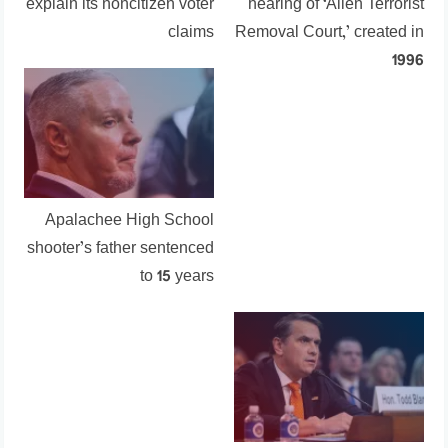
explain its noncitizen voter
hearing of ‘Alien Terrorist
claims
Removal Court,’ created in
1996
Apalachee High School
shooter’s father sentenced
to 15 years