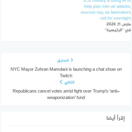
U.S. military is using AI to
help plan Iran air attacks,
sources say, as lawmakers
call for oversight
مارس 11, 2026
في "الرئيسية"
السابق
NYC Mayor Zohran Mamdani is launching a chat show on
Twitch
التالي
Republicans cancel votes amid fight over Trump’s ‘anti-
weaponization’ fund
إقرأ أيضا