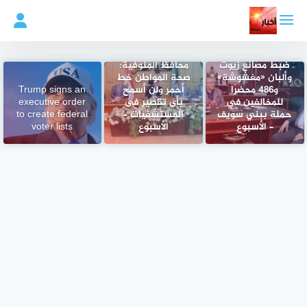
لتجاوز
لى
لمحتوى
ضبط مصانع زيوت
محافظ المنوفية:
وألبان «مغشوشة»
صحة المواطن خط
و486 محضرًا
أحمر ولن أسمح
Trump signs an
للمخالفين في
بأى تقصير فى
executive order
حملة ببني سويف
المستشفيات –
to create federal
– الأسبوع
الأسبوع
voter lists