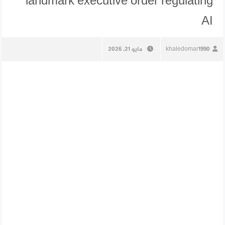
landmark executive order regulating
AI
khaledomar1990
مايو 21, 2026