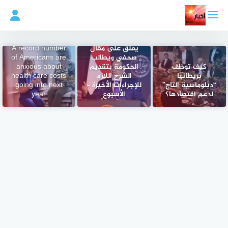
لتجاوز
لى
لمحتوى
الرئيس السيسي
يعلق على مقال
A record number
صحفي ويطالب
of Americans are
كيف توظف
الحكومة بتقديم
anxious about
بريطانيا
الشرح اللازم
health care costs
“دبلوماسية التاج”
للإجراءات الأخيرة –
going into next
لدعم اقتصادها؟
الأسبوع
year