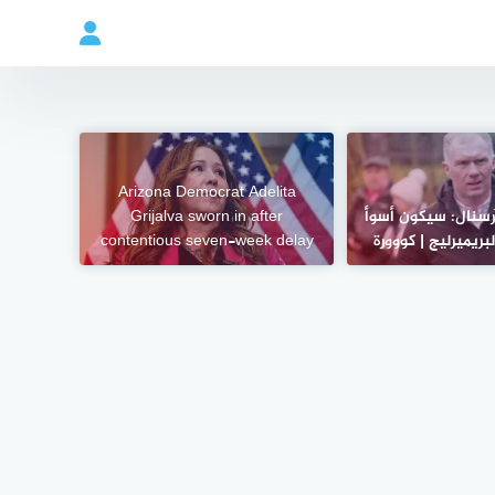
Arizona Democrat Adelita
رسنال: سيكون أسوأ
Grijalva sworn in after
بريميرليج | كووورة
contentious seven-week delay