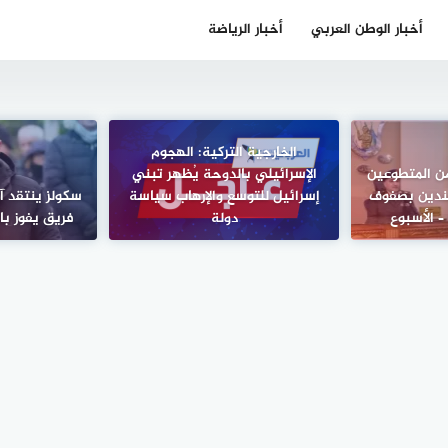
أخبار الوطن العربي
أخبار الرياضة
الخارجية التركية: الهجوم
ن المتطوعين
الإسرائيلي بالدوحة يُظهر تبني
جندين بصفوف
إسرائيل للتوسع والإرهاب سياسة
سكولز ينتقد آ
– الأسبوع
دولة
فريق يفوز بال