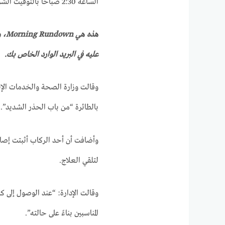
الساعة 2:30 صباحًا بالتوقيت الشرقي اليوم، وكان لا بد من فحص الركاب وتقييمهم في مستشفى محلي.
هذه هي Morning Rundown، وهي نشرة إخبارية أسبوعية لبدء يومك. تسجيل الدخول
عليه في البريد الوارد الخاص بك.
وقالت وزارة الصحة والخدمات الإنس
بالطائرة “من باب الحذر الشديد”.
وأضافت أن أحد الركاب أثبتت إصاب
لتلقي العلاج.
وقالت الإدارة: “عند الوصول إل
المناسبين بناءً على حالته”.