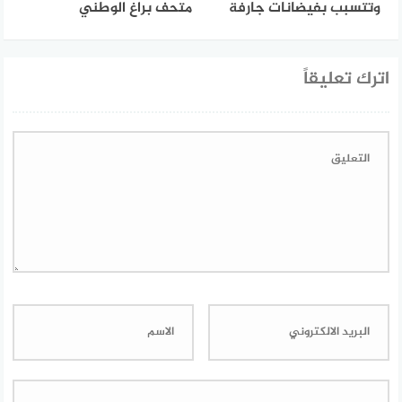
وتتسبب بفيضانات جارفة
متحف براغ الوطني
اترك تعليقاً