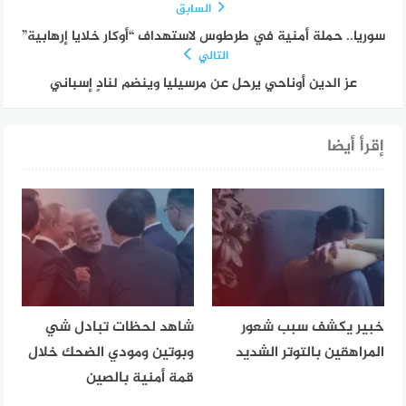
السابق
سوريا.. حملة أمنية في طرطوس لاستهداف “أوكار خلايا إرهابية”
التالي
عز الدين أوناحي يرحل عن مرسيليا وينضم لنادٍ إسباني
إقرأ أيضا
خبير يكشف سبب شعور
شاهد لحظات تبادل شي
المراهقين بالتوتر الشديد
وبوتين ومودي الضحك خلال
قمة أمنية بالصين