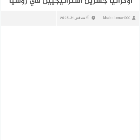
أوكرانيا جسرين استراتيجيين في روسيا
khaledomar1990
أغسطس 31, 2025