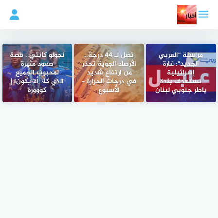
لتجاوز
لى
لمحتوى
مراسلة "العربي
تصل لـ 44 درجة..
نجولو كانتي.. قصة
الجديد": غارة
الأرصاد الجوية تحذر
صعود مثيرة
إسرائيلية
من ارتفاع شديد
لمحبوب الجميع
تستهدف بلدة
في درجات الحرارة –
الذي كاد ألا يكون! |
ياطر جنوبي لبنان
الأسبوع
كووورة