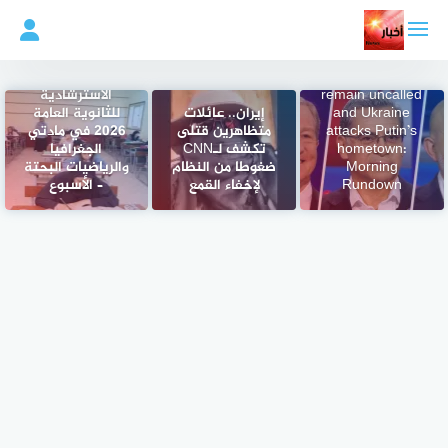
لتجاوز
لى
لمحتوى
Several primaries
اليوم.. طرح النماذج
remain uncalled
الاسترشادية
and Ukraine
إيران.. عائلات
للثانوية العامة
attacks Putin’s
متظاهرين قتلى
2026 في مادتي
hometown:
تكشف لـCNN
الجغرافيا
Morning
ضغوطا من النظام
والرياضيات البحتة
Rundown
لإخفاء القمع
– الأسبوع