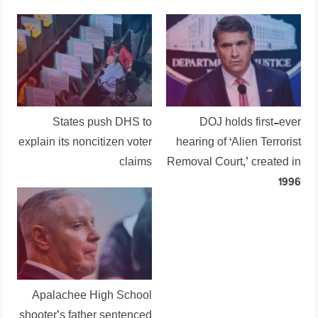
States push DHS to
DOJ holds first-ever
explain its noncitizen voter
hearing of ‘Alien Terrorist
claims
Removal Court,’ created in
1996
Apalachee High School
shooter’s father sentenced