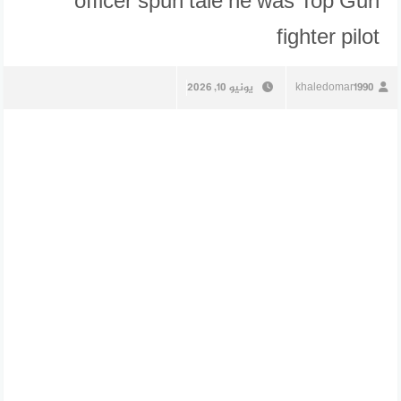
officer spun tale he was Top Gun
fighter pilot
khaledomar1990
يونيو 10, 2026