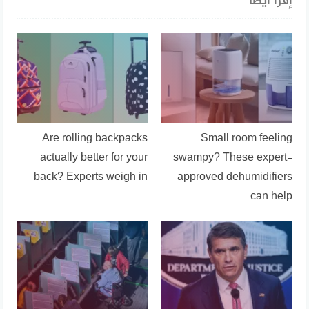
إقرأ أيضا
Are rolling backpacks
Small room feeling
actually better for your
swampy? These expert-
back? Experts weigh in
approved dehumidifiers
can help