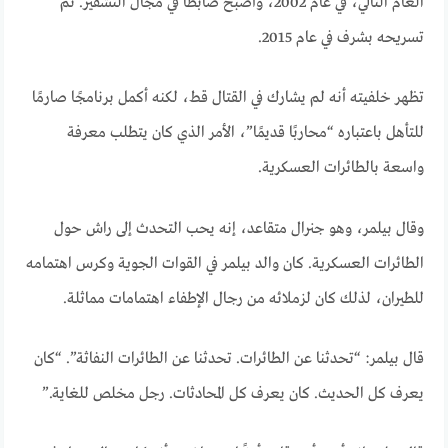
العام التالي، في عام 2002، وأصبح ضابطًا في مجال التشفير. تم
تسريحه بشرف في عام 2015.
تظهر خلفيته أنه لم يشارك في القتال قط، لكنه أكمل برنامجًا صارمًا
للتأهل باعتباره “محاربًا قديمًا”، الأمر الذي كان يتطلب معرفة
واسعة بالطائرات العسكرية.
وقال بيلمر، وهو جنرال متقاعد، إنه يحب التحدث إلى راش حول
الطائرات العسكرية. كان والد بيلمر في القوات الجوية وكرس اهتمامه
للطيران، لذلك كان لزملائه من رجال الإطفاء اهتمامات مماثلة.
قال بيلمر: “تحدثنا عن الطائرات. تحدثنا عن الطائرات النفاثة”. “كان
يعرف كل الحديث. كان يعرف كل المحادثات. رجل مخلص للغاية.”