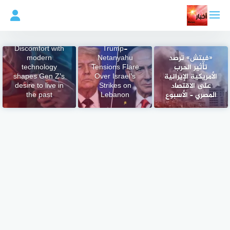
لتجاوز
لى
لمحتوى
Discomfort with
Trump-
«فيتش» ترصد
Netanyahu
modern
تأثير الحرب
Tensions Flare
technology
الأمريكية الإيرانية
Over Israel’s
shapes Gen Z’s
على الاقتصاد
Strikes on
desire to live in
المصري – الأسبوع
Lebanon
the past