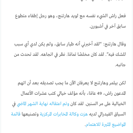
فعل راش الشيء نفسه مع لويد هارتنج، وهو رجل إطفاء متطوع
سابق آخر في أشبورن.
وقال هارتنج: “لقد أخبرني أنه طيار سابق، ولم يكن لدي أي سبب
للشك فيه”. لقد كان مخلصًا تمامًا. نظر في اتجاهه. لقد تحدث من
جانبه.
لكن بيلمر وهارتنج لا يعرفان الآن ما يجب تصديقه بعد أن اتهم
المدعون راش، 49 عامًا، بأنه مؤلف خيالي كتب عشرات الأعمال
الخيالية على مر السنين. لقد كان
وتم اعتقاله نهاية الشهر الماضي
في
السياق الفيدرالي لديه
هزت وكالة المخابرات المركزية
وتصنيعها
قائمة
المواضيع المثيرة للاهتمام
.