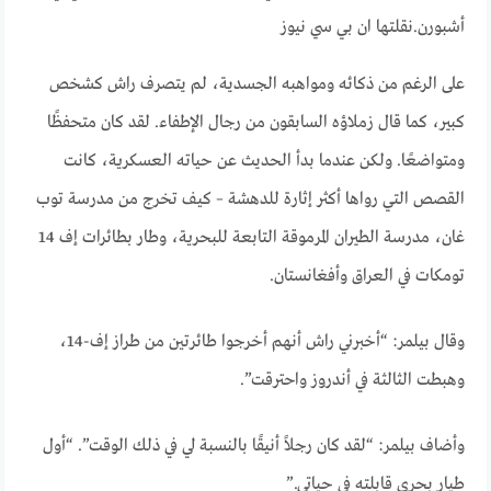
أشبورن.
نقلتها ان بي سي نيوز
على الرغم من ذكائه ومواهبه الجسدية، لم يتصرف راش كشخص
كبير، كما قال زملاؤه السابقون من رجال الإطفاء. لقد كان متحفظًا
ومتواضعًا. ولكن عندما بدأ الحديث عن حياته العسكرية، كانت
القصص التي رواها أكثر إثارة للدهشة – كيف تخرج من مدرسة توب
غان، مدرسة الطيران المرموقة التابعة للبحرية، وطار بطائرات إف 14
تومكات في العراق وأفغانستان.
وقال بيلمر: “أخبرني راش أنهم أخرجوا طائرتين من طراز إف-14،
وهبطت الثالثة في أندروز واحترقت”.
وأضاف بيلمر: “لقد كان رجلاً أنيقًا بالنسبة لي في ذلك الوقت”. “أول
طيار بحري قابلته في حياتي.”