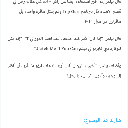
قال بيلمر إنه أخبر أصدقاءه أيضًا عن راش – أنه كان هناك رجل في
قسم الإطفاء فاز ببرنامج Top Gun ولم يقتل طائرة واحدة بل
طائرتين من طراز F-14.
قال بيلمر: “إذا كان الأمر كله خدعة، فقد لعب الدور في T”. “إنه مثل
ليونارد دي كابريو في فيلم Catch Me If You Can.”
وأضاف بيلمر: “أخبرت الرجال أنني أريد الذهاب لرؤيته”. أريد أن أنظر
إلى وجهه وأقول: “راش، يا رجل!”.
شارك هذا الموضوع: