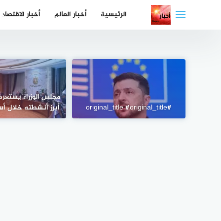
لتجاوز
الرئيسية
أخبار العالم
أخبار الاقتصاد
لى
لمحتوى
مجلس الوزراء يستعرض
#original_title #original_title
أبرز أنشطته خلال أس