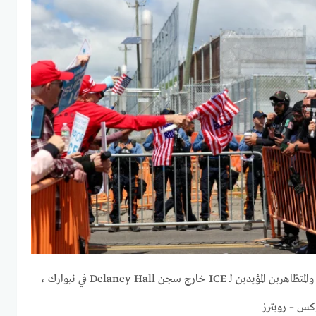
تفصل الحواجز بين متظاهري ICE والمتظاهرين المؤيدين لـ ICE خارج سجن Delaney Hall في نيوارك ،
وكس – رويترز