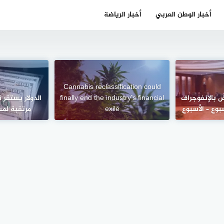
أخبار الوطن العربي
أخبار الرياضة
Cannabis reclassification could
 بالإنفوجراف
finally end the industry’s financial
الدولار يستقر
بوع – الأسبوع
exile
مرتقبة لمس