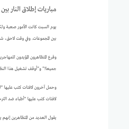
مباريات إطلاق النار بي
يوم السبت كانت الأمور صعبة ولك
بين المجموعات. وفي وقت لاحق، شو
وقرع المتظاهرون المؤيدون للمهاجري
جميعا!” و”أوقف تشغيل هذا النظام
وحمل آخرون لافتات كتب عليها “ا
لافتات كتب عليها “أطباء ضد الترح
يقول العديد من المتظاهرين إنهم ي