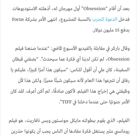
بعد أن أقام “Obsession” أول مهرجان له، أذهلته الاستوديوهات
فدخل
الدعوة للحرب
بالنسبة للمشروع، انتهى الأمر بشركة Focus
بدفع 15 مليون دولار.
وقال باركر في مقابلة بالفيديو الأسبوع الماضي: “عندما صنعنا فيلم
Obsession، لم تكن لدينا أي فكرة عما سيحدث”. “بصفتي قبطان
السفينة، كان علي أن أقول للناس: “سيكون هذا أمرًا كبيرًا، عليكم يا
رفاق أن تتبرعوا هذا العام لأنه سيكون شيئًا مميزًا. ولكن هذا لأن
وظيفتي هي إخراج هذا الفيلم. لأكون صادقًا، لم أكن أعرف. لقد كان
الأمر جنونيًا حتى عندما دخلنا في TIFF”.
الفيلم، الذي يقوم ببطولته مايكل جونستون ويس نافاريت، هو فيلم
رومانسي مثير يستغل فكرة مفادها أن الناس يجب أن يكونوا حذرين