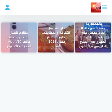
لتجاوز
لى
لمحتوى
لأول مرة
بالجمهورية..
مستشفى طنطا
طريقة عمل
العام يحصل على
الكنافة والقطايف..
مقاوم للغبار
اعتماد البورد
حلويات شهر
والماء.. مواصفات
المصري في العلاج
رمضان 2026 –
هاتف Vivo V60
الطبيعي – الأسبوع
الأسبوع
الجديد – الأسبوع