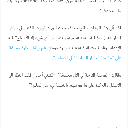
كنت أقول، تبا للأمر. كما تعلمون، فقط ضعه على YouTube وشاهد
ما سيحدث.”
لقد أتى هذا الرهان بنتائج جيدة، حيث تثق هوليوود بالفعل في باركر
لمشاريعه المستقبلية. لديه فيلم آخر بعنوان “أي شيء إلا الأشباح” قيد
الإعداد، وقد قامت قناة A24 بتصويره مؤخرًا.
قم بإلقاء نظرة مسبقة
على “مذبحة منشار السلسلة في تكساس”.
وقال: “الفرصة المتاحة لي الآن مجنونة”. “لكنني أحاول فقط النظر إلى
الأسفل والتركيز على ما هو مهم بالنسبة لي، هل تعلم؟”