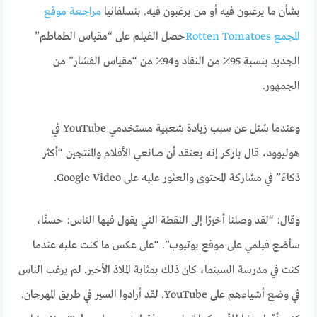
بشأن ما يرغبون فيه أو من يرغبون فيه. بنسلفانيا
مراجعة موقع
المجمع Rotten Tomatoes
حصل الفيلم على “مقياس الطماطم”
الجديد بنسبة 95٪ من النقاد و94٪ من “مقياس الفشار” من
الجمهور.
وعندما سُئل عن سبب زيادة شعبية مستخدمي YouTube في
هوليوود، قال باركر إنه يعتقد أن صانعي الأفلام والمنتجين “أكثر
ذكاءً” في مشاركة المحتوى والعثور عليه على Google Video.
وقال: “لقد وصلنا أخيرًا إلى النقطة التي يقول فيها الناس: حسنًا،
سأضع فيلمي على موقع يوتيوب”. “على عكس ما كنت عليه عندما
كنت في مدرسة السينما، كان ذلك بمثابة الملاذ الأخير. لم يرغب الناس
في وضع أشياءهم على YouTube. لقد أرادوا السير في طريق المهرجان.