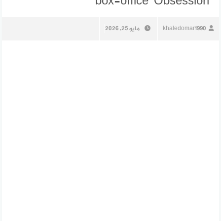
box-office ‘Obsession’
khaledomar1990
مايو 25, 2026