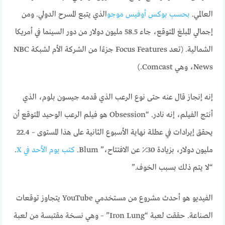
العالمي.
بحسب بوكس ​​أوفيس موجو
الذي يتبع المسرح الدولي. ومن
إجمالي المبلغ المتوقع، جاء 58.5 مليون دولار من دور السينما في أمريكا
الشمالية. (تعد Focus Features جزءًا من الشركة الأم لشبكة NBC
News، وهي Comcast.)
إنه إنجاز قال عنه حتى نوع الرعب الذي قدمه جيسون بلوم، الذي
أنتج الفيلم، إنه نادر. “Obsession هو فيلم الرعب الوحيد المتوقع أن
يحقق إيرادات في عطلة نهاية الأسبوع الثانية على هذا المستوى – 22.4
مليون دولار، بزيادة 30٪ عن الافتتاح،” Blum.
كتب يوم الأحد في X
.
“لا يتم ذلك بسبب الخوف.”
الفيديو هو أحدث مشروع من مستخدمي YouTube يتجاوز توقعات
الصناعة. حققت لعبة “Iron Lung” – وهي نسخة مقتبسة من لعبة