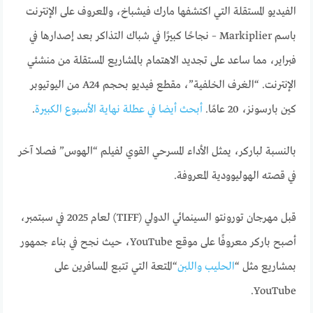
الفيديو المستقلة التي اكتشفها مارك فيشباخ، والمعروف على الإنترنت
باسم Markiplier – نجاحًا كبيرًا في شباك التذاكر بعد إصدارها في
فبراير، مما ساعد على تجديد الاهتمام بالمشاريع المستقلة من منشئي
الإنترنت. “الغرف الخلفية”، مقطع فيديو بحجم A24 من اليوتيوبر
كين بارسونز، 20 عامًا.
أبحث أيضا في عطلة نهاية الأسبوع الكبيرة
.
بالنسبة لباركر، يمثل الأداء المسرحي القوي لفيلم “الهوس” فصلا آخر
في قصته الهوليوودية المعروفة.
قبل مهرجان تورونتو السينمائي الدولي (TIFF) لعام 2025 في سبتمبر،
أصبح باركر معروفًا على موقع YouTube، حيث نجح في بناء جمهور
بمشاريع مثل “
الحليب واللبن
“المتعة التي تتبع المسافرين على
YouTube.