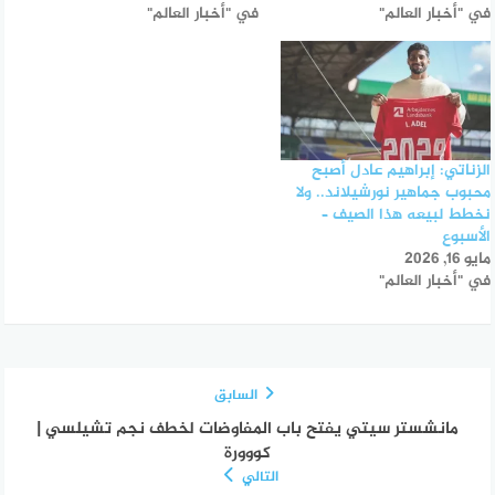
في "أخبار العالم"
في "أخبار العالم"
الزناتي: إبراهيم عادل أصبح
محبوب جماهير نورشيلاند.. ولا
نخطط لبيعه هذا الصيف –
الأسبوع
مايو 16, 2026
في "أخبار العالم"
السابق
مانشستر سيتي يفتح باب المفاوضات لخطف نجم تشيلسي |
كووورة
التالي