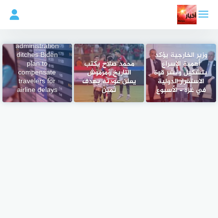
لتجاوز
لى
لمحتوى
Trump
administration
وزير الخارجية يؤكد
ditches Biden
أهمية الإسراع
محمد صلاح يكتب
plan to
بتشكيل ونشر قوة
التاريخ ومرموش
compensate
الاستقرار الدولية
يعلن عودته بهدف
travelers for
في غزة – الأسبوع
ثمين
airline delays