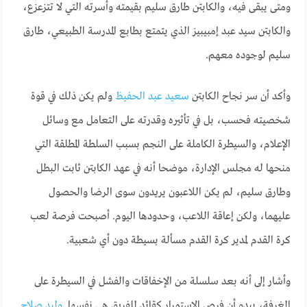
ومتى يبقى فيه، والكابتن طارق سليم بقيمته وأسرته التي لا تتزعزع،
والكابتن سيد عبد إمبيبيز الذي يتمتع بطابع المدرسة الطبيعي، طارق
سليم لوجوده معهم.
وأكد أن سر نجاح الكابتن
سعيد عبد الحفيظ
ولم يكن ذلك في قوة
شخصيته فحسب، بل في تأثيره وقدرته على التعامل مع وسائل
الإعلام، والسيطرة الكاملة على النجم بسبب السلطة المطلقة التي
منحها له مجلس الإدارة، موضحا أنه في عهد الكابتن ثابت البطل
وطارق سليم، لم يكن اللاعبون يريدون سوى الرضا والحصول
عليهما، ولكن إعاقة اللاعب، وحدودها اليوم. أصبحت فرصة لعب
كرة القدم لمدير كرة القدم مسألة بسيطة دون أي شعبية.
وأشار إلى أنه بعد سلسلة من الإخفاقات والفشل في السيطرة على
الغرفة، يبدو أن فرص الاستمرار كقائد للفريق هي نفسها.
وليد صلاح