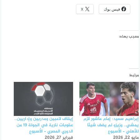
فيس بوك
X
معجب بهذه:
مرتبط
إبراهيم سعيد: إمام عاشور لازم
إيقاف لاعبين ومدربين وإداريين..
يمشي.. وزيزو لم يضف شيئًا
عقوبات نارية في الجولة 19 من
للأهلي – الأسبوع
الدوري المصري – الأسبوع
مايو 22, 2026
فبراير 27, 2026