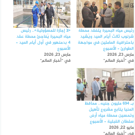
رئيس مياه البحيرة يتفقد محطة
«لا إجازة للمسؤولية».. رئيس
شرنوب ثالث أيام العيد ويُشيد
مياه البحيرة يُفاجئ محطة عقد
باحترافية العاملين في مواجهة
4 بدمنهور في أول أيام العيد –
الطوارئ – الأسبوع
الأسبوع
مارس 23, 2026
مارس 23, 2026
في "أخبار العالم"
في "أخبار العالم"
بـ 694 مليون جنيه.. محافظ
المنيا يتابع مشروع تأهيل
وتحسين محطة مياه أرض
سلطان القبلية – الأسبوع
مايو 22, 2026
في "أخبار العالم"