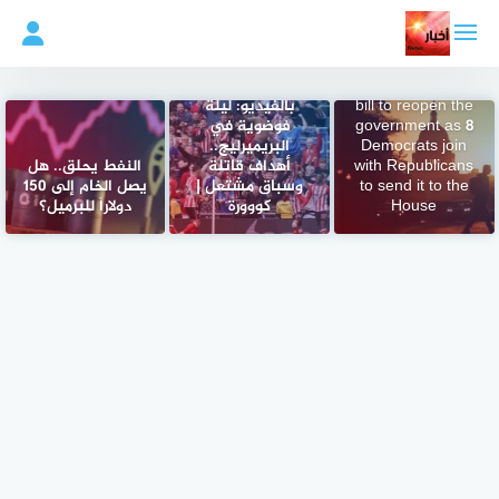
لتجاوز
لى
لمحتوى
Senate passes
bill to reopen the
بالفيديو: ليلة
government as 8
فوضوية في
Democrats join
البريميرليج..
with Republicans
أهداف قاتلة
النفط يحلق.. هل
to send it to the
وسباق مشتعل |
يصل الخام إلى 150
House
كووورة
دولاراً للبرميل؟