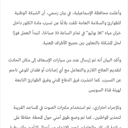
وأعلنت محافظة الإسماعيلية، في بيان رسمي، أن الشبكة الوطنية
للطوارئ والسلامة العامة تلقت بلاغًا عن تسرب مادة الكلور داخل
خزان مياه “26 يوليو” في تمام الساعة 33 صباحًا، لتبدأ العمل فورًا
لحل المشكلة بالتعاون بين جميع الأطراف المعنية.
وأكد البيان أنه تم إرسال عدد من سيارات الإسعاف إلى مكان الحادث
لتقديم العلاج اللازم والتعامل مع أي إصابات أو فقدان للوعي ناجم
عن التسرب. كما انتشرت فرق الدفاع المدني وفرق الطوارئ التابعة
لهيئة قناة السويس.
وكإجراء احترازي، تم استخدام مكبرات الصوت في المساجد القريبة
لتحذير المواطنين، كما تم وضع طوق أمني حول المحطة حفاظا على
سلامة السكان والعاملين لحين الانتهاء من أعمال التأمين والسيطرة