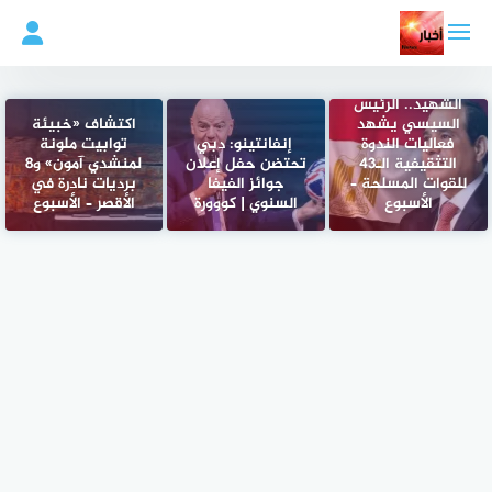
لتجاوز
لى
لمحتوى
احتفالا بيوم
الشهيد.. الرئيس
السيسي يشهد
اكتشاف «خبيئة
فعاليات الندوة
إنفانتينو: دبي
توابيت ملونة
التثقيفية الـ43
تحتضن حفل إعلان
لمنشدي آمون» و8
للقوات المسلحة –
جوائز الفيفا
برديات نادرة في
الأسبوع
السنوي | كووورة
الأقصر – الأسبوع