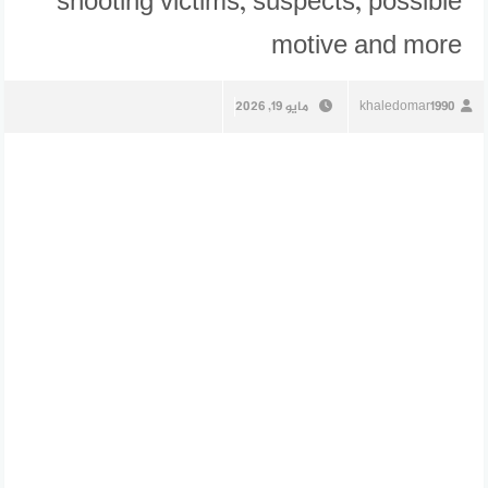
shooting victims, suspects, possible
motive and more
khaledomar1990
مايو 19, 2026