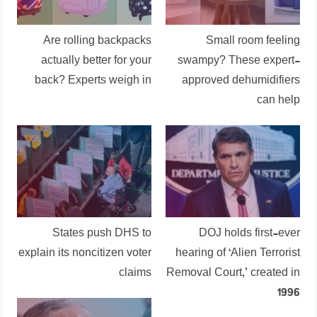
Are rolling backpacks
Small room feeling
actually better for your
swampy? These expert-
back? Experts weigh in
approved dehumidifiers
can help
States push DHS to
DOJ holds first-ever
explain its noncitizen voter
hearing of ‘Alien Terrorist
claims
Removal Court,’ created in
1996