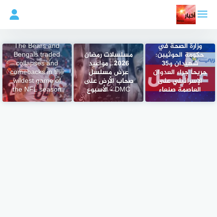
لتجاوز
لى
لمحتوى
وزارة الصحة في
The Bears and
حكومة الحوثيبن:
مسلسلات رمضان
Bengals traded
شهيدان و35
2026.. مواعيد
collapses and
جريحاً جراء العدوان
عرض مسلسل
comebacks in the
الإسرائيلي على
صحاب الأرض على
wildest game of
العاصمة صنعاء
DMC – الأسبوع
the NFL season