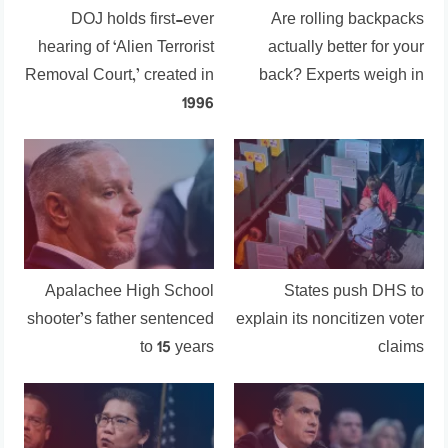
DOJ holds first-ever
Are rolling backpacks
hearing of ‘Alien Terrorist
actually better for your
Removal Court,’ created in
back? Experts weigh in
1996
Apalachee High School
States push DHS to
shooter’s father sentenced
explain its noncitizen voter
to 15 years
claims