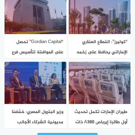
“كوليرز”: القطاع العقاري
“Gordian Capital” تحصل
الإماراتي يحافظ على زخمه
على الموافقة لتأسيس فرع
القياسي
لها في دبي
طيران الإمارات تكمل تحديث
وزير البترول المصري: خفّضنا
أول طائرة إيرباص A380 ذات
مديونية الشركاء الأجانب
الدرجتين
بنحو 93%