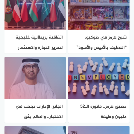
شبح هرمز في طوكيو:
اتفاقية بريطانية خليجية
“التغليف بالأبيض والأسود”
لتعزيز التجارة والاستثمار
يغزو الأسواق
مضيق هرمز.. فاتورة الـ52
الجابر: الإمارات نجحت في
مليون وظيفة
الاختبار.. والعالم يثق
بنموذجنا