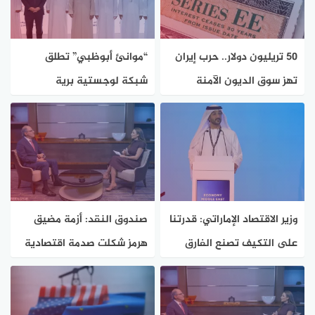
50 تريليون دولار.. حرب إيران
“موانئ أبوظبي” تطلق
تهز سوق الديون الآمنة
شبكة لوجستية برية
متكاملة بالإمارات
وزير الاقتصاد الإماراتي: قدرتنا
صندوق النقد: أزمة مضيق
على التكيف تصنع الفارق
هرمز شكلت صدمة اقتصادية
عالمية