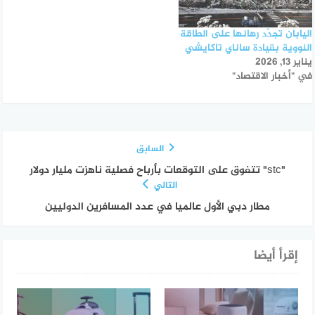
اليابان تجدّد رهانها على الطاقة
النووية بقيادة ساناي تاكايشي
يناير 13, 2026
في "أخبار الاقتصاد"
السابق
"stc" تتفوق على التوقعات بأرباح فصلية ناهزت مليار دولار
التالي
مطار دبي الأول عالميا في عدد المسافرين الدوليين
إقرأ أيضا