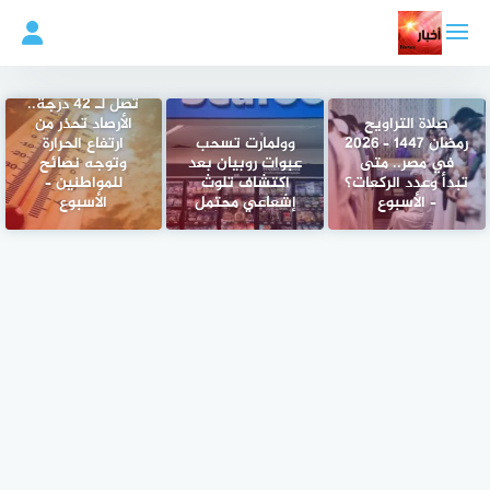
لتجاوز
لى
لمحتوى
تصل لـ 42 درجة..
صلاة التراويح
الأرصاد تحذر من
رمضان 1447 – 2026
وولمارت تسحب
ارتفاع الحرارة
في مصر.. متى
عبوات روبيان بعد
وتوجه نصائح
تبدأ وعدد الركعات؟
اكتشاف تلوث
للمواطنين –
– الأسبوع
إشعاعي محتمل
الأسبوع