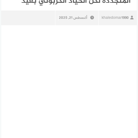
المتجددة لكنّ الحياد الكربوني بعيد
khaledomar1990
أغسطس 21, 2025