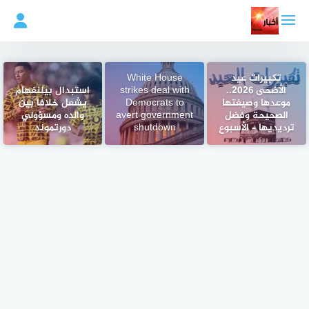
لتجاوز
لى
لمحتوى
تكبيرات عيد
White House
الأضحى 2026..
strikes deal with
استبدال بيلنغهام
موعدها وصيغتها
Democrats to
يشعل خلافاً بين
الصحيحة وفضل
avert government
والده ومسؤولي
ترديديها – الأسبوع
shutdown
دورتموند