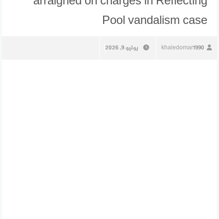
arraigned on charges in Reflecting
Pool vandalism case
khaledomar1990
يوليو 9, 2026