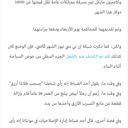
وكاميرون مايكل تيير بسرقة ممتلكات عامة تقل قيمتها عن 1000
دولار هذا الشهر.
وتم تقديمهما للمحاكمة يوم الأربعاء ودفعا ببراءتهما.
ولكن، كما ذكرت شبكة إن بي سي نيوز الشهر الماضي، فإن الوضع كان
كذلك
لقد تم الكشف عنه بالفعل
الجزء السفلي من حوض السباحة
أثناء البناء.
وفي وقت ما، يقول أحد الضباط إنه رأى شخصًا “يسحب طلاءًا أزرق”.
وفي وقت ما، زُعم أن رجلاً أبيض يبلغ من العمر 26 عاماً قام بإزالة
قطعة من مانع التسرب الأزرق وأخذها من يده.
وفي قصة أخرى، قال أحد ضباط إدارة الإصلاحيات في مونتانا إنه رأى