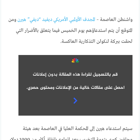
واشنطن العاصمة –
المجدف الأولمبي الأمريكي ديفيد “ديفي” هيرن
ومن
المتوقع أن يتم استدعاؤهم يوم الخميس فيما يتعلق بالأضرار التي
لحقت ببركة لنكولن التذكارية العاكسة.
قم بالتسجيل لقراءة هذه المقالة بدون إعلانات
احصل على مقالات خالية من الإعلانات ومحتوى حصري.
سيتم استدعاء هيرن إلى المحكمة العليا في العاصمة بعد هيئة
محلفين كبرى بتهمة التخريب بعد اتهامه بإنفاق أكثر من 1000 دولار