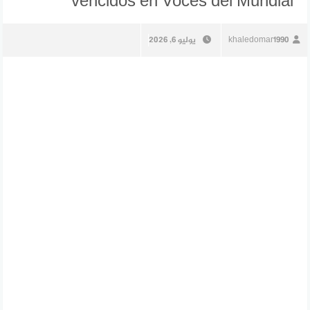
vencidos en Voces del Mundial
khaledomar1990
يوليو 6, 2026