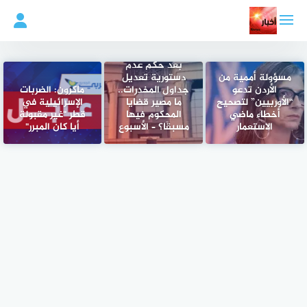
لتجاوز
لى
لمحتوى
بعد حكم عدم
مسؤولة أممية من
دستورية تعديل
الأردن تدعو
جداول المخدرات..
ماكرون: الضربات
“الأوربيين” لتصحيح
ما مصير قضايا
الإسرائيلية في
أخطاء ماضي
المحكوم فيها
قطر "غير مقبولة
الاستعمار
مسبقًا؟ – الأسبوع
أيا كان المبرر"