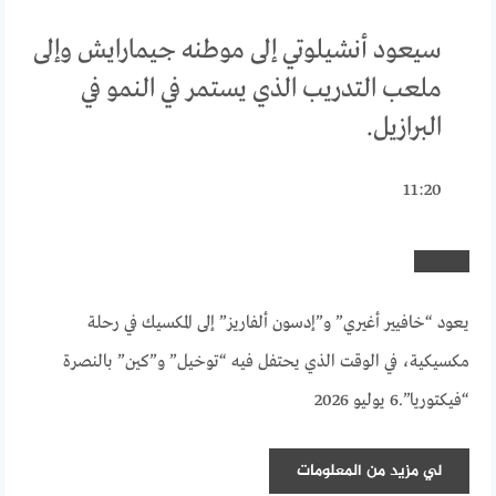
سيعود أنشيلوتي إلى موطنه جيمارايش وإلى
ملعب التدريب الذي يستمر في النمو في
البرازيل.
11:20
يعود “خافيير أغيري” و”إدسون ألفاريز” إلى المكسيك في رحلة
مكسيكية، في الوقت الذي يحتفل فيه “توخيل” و”كين” بالنصرة
“فيكتوريا”.
6 يوليو 2026
لي
مزيد من المعلومات