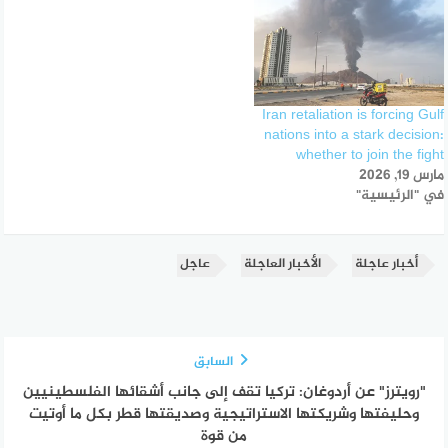
Iran retaliation is forcing Gulf
nations into a stark decision:
whether to join the fight
مارس 19, 2026
في "الرئيسية"
أخبار عاجلة
الأخبار العاجلة
عاجل
السابق
"رويترز" عن أردوغان: تركيا تقف إلى جانب أشقائها الفلسطينيين
وحليفتها وشريكتها الاستراتيجية وصديقتها قطر بكل ما أوتيت
من قوة