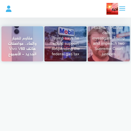
لتجاوز
لى
لمحتوى
Senate hopeful
Graham Platner
calls to
investigate Trump
Trump says he
مقاوم للغبار
and impeach two
would support
والماء.. مواصفات
Supreme Court
suspending the
هاتف Vivo V60
justices
federal gas tax
الجديد – الأسبوع