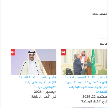
معجب بهذه:
مرتبط
تحليل لـCNN: السعودية تلجأ
#أمير _قطر: اعتبرنا الضربة
إلى باكستان “الحليف النووي”
#الإسرائيلية على بلدنا
مع تراجع مصداقية الولايات
“#إرهاب_ دولة”
المتحدة
ديسمبر 1, 2025
سبتمبر 22, 2025
في "أخبار الرياضة"
في "أخبار الرياضة"