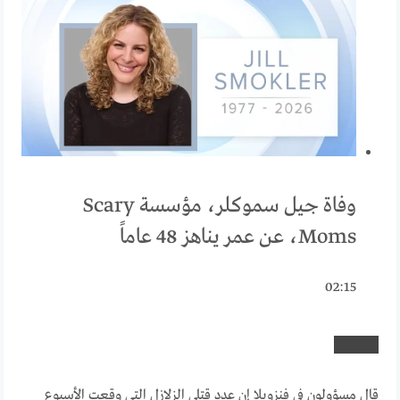
وفاة جيل سموكلر، مؤسسة Scary
Moms، عن عمر يناهز 48 عاماً
02:15
قال مسؤولون في فنزويلا إن عدد قتلى الزلازل التي وقعت الأسبوع