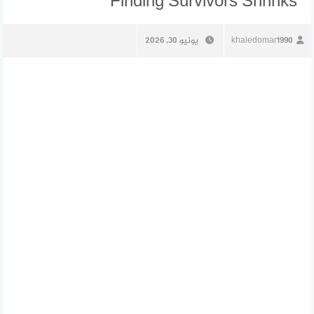
Finding Survivors Shrinks
khaledomar1990
يونيو 30, 2026