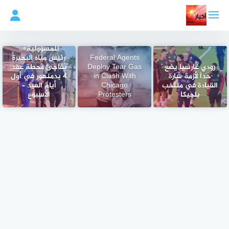
لتجاوز
لى
لمحتوى
«لا إجازة
للمسؤولية»..
Federal Agents
رئيس مياه البحيرة
رودي غارسيا يضع
Deploy Tear Gas
يُفاجئ محطة عقد
حداً لأزمة شارة
in Clash With
4 بدمنهور في أول
القيادة في منتخب
Chicago
أيام العيد –
بلجيكا
Protesters
الأسبوع