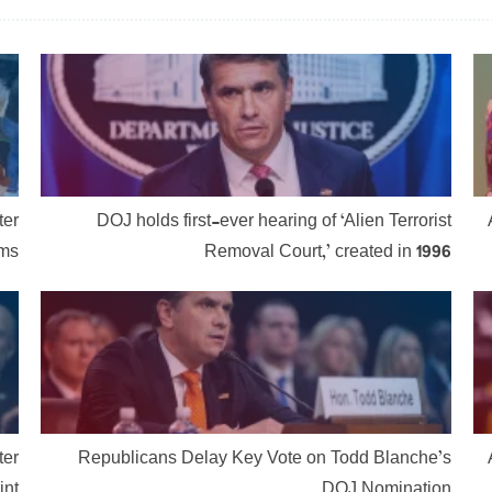
ter
DOJ holds first-ever hearing of ‘Alien Terrorist
ims
Removal Court,’ created in 1996
ter
Republicans Delay Key Vote on Todd Blanche’s
int
DOJ Nomination