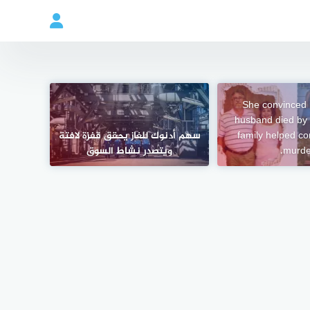
She convinced 
husband died by 
family helped co
سهم أدنوك للغاز يحقق قفزة لافتة
murde
ويتصدر نشاط السوق