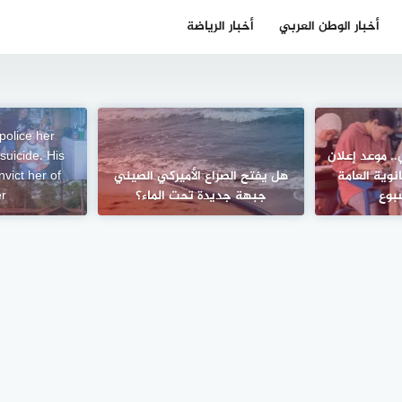
أخبار الوطن العربي
أخبار الرياضة
police her
.. موعد إعلان
suicide. His
نوية العامة
هل يفتح الصراع الأميركي الصيني
nvict her of
جبهة جديدة تحت الماء؟
r.