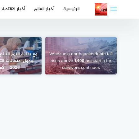
لتجاوز
الرئيسية
أخبار العالم
أخبار الاقتصاد
لى
لمحتوى
Venezuela earthquake death toll
مع بداية الترم الثاني
rises above 1,400 as search for
جدول امتحانات الثا
survivors continues
2026 – الأسبوع