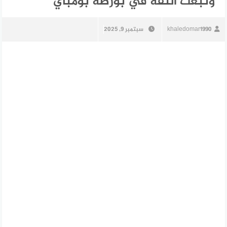
وتبعث الثقة في بورصة بومباي
khaledomar1990
سبتمبر 9, 2025