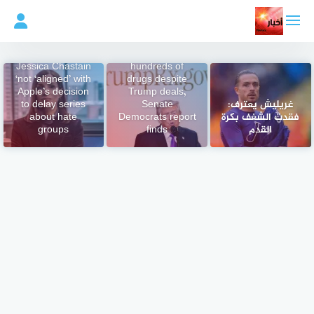
لتجاوز
لى
لمحتوى
Drugmakers
raised prices on
Jessica Chastain
hundreds of
‘not ‘aligned’ with
drugs despite
Apple’s decision
Trump deals,
غريليش يعترف:
Senate
to delay series
فقدت الشغف بكرة
Democrats report
about hate
القدم
finds
groups