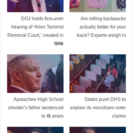
DOJ holds first-ever
Are rolling backpacks
hearing of ‘Alien Terrorist
actually better for your
Removal Court,’ created in
back? Experts weigh in
1996
Apalachee High School
States push DHS to
shooter’s father sentenced
explain its noncitizen voter
to 15 years
claims