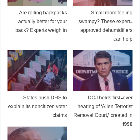
Are rolling backpacks
Small room feeling
actually better for your
swampy? These expert-
back? Experts weigh in
approved dehumidifiers
can help
States push DHS to
DOJ holds first-ever
explain its noncitizen voter
hearing of ‘Alien Terrorist
claims
Removal Court,’ created in
1996