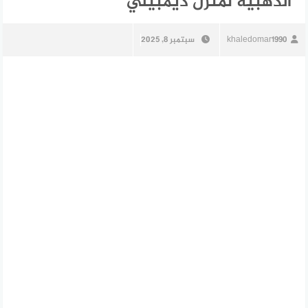
الذهبية لمنزل ديمبيلي
khaledomar1990
سبتمبر 8, 2025