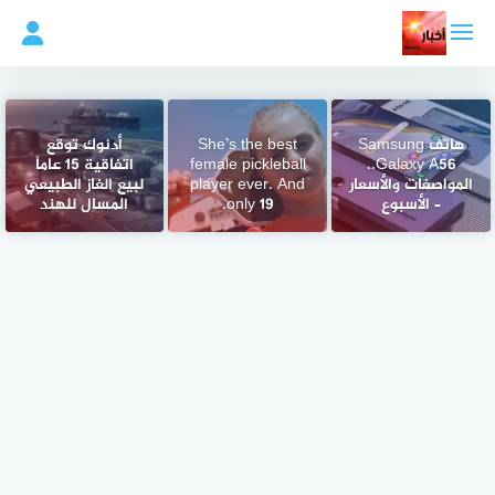
لتجاوز
لى
لمحتوى
هاتف Samsung
She’s the best
أدنوك توقع
Galaxy A56..
female pickleball
اتفاقية 15 عاماً
المواصفات والأسعار
player ever. And
لبيع الغاز الطبيعي
– الأسبوع
only 19.
المسال للهند