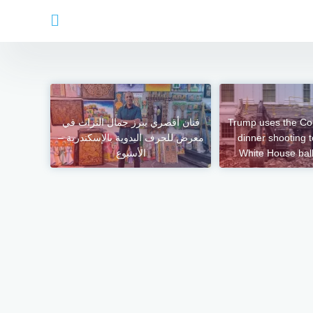
Trump uses the Co
فنان أقصري يبرز جمال التراث في
dinner shooting 
معرض للحرف اليدوية بالإسكندرية –
White House bal
الأسبوع