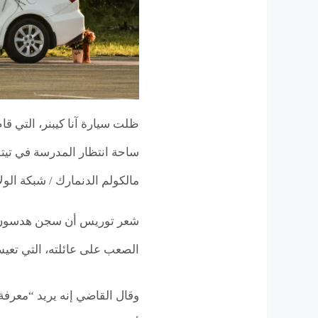
ظلت سيارة آنا كيبنر، التي قا
ساحة انتظار المدرسة في تيتوسفي
مالكولم الدنمارك / شبكة الولايات
شعر توريس أن سجن هدسون ف
الصعب على عائلته، التي تعيش 
وقال القاضي إنه يريد “معرفة