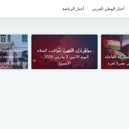
أخبار الوطن العربي
أخبار الرياضة
موعد أذان الظهر.. مواقيت الصلاة
rrespondents’
شاركة الفاعلة
اليوم الاثنين 2 مارس 2026 –
to renew his
 نصرةً لغزة
الأسبوع
lroom push