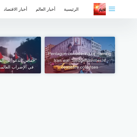
لتجاوز
لى
الرئيسية
أخبار العالم
أخبار الاقتصاد
لمحتوى
Pentagon considering re-naming
Iran war ‘Sledgehammer’ if
"حماس" تدعو إلى الم
ceasefire collapses
في الإضراب العالمي