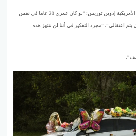
وقال قاضي المحكمة الجزئية الأمريكية إدوين توريس: “لو كان عمري 20 عاما في نفس
م اعتقالي”. “مجرد التفكير في أننا لن ننتهز هذه
لف”.