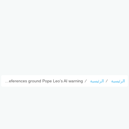
الرئيسية
⁄
الرئيسية
⁄
Gandalf, Picasso and MLK: Cultural references ground Pope Leo’s AI warning