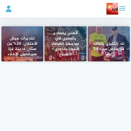
لتجاوز
لى
لمحتوى
الأهلي يصطدم
بالمصري في
تقديرات جيش
ناد إنكليزي يتعاقد
مواجهة الفرصة
الاحتلال: 20% من
مع حارس عمره 54
الأخيرة بالدوري –
سكان مدينة غزة
عاماً
الأسبوع
سيرفضون الإخلاء