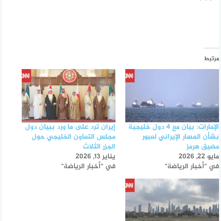
مرتبط
الإمارات: بيان مع 4 دول خليجية
إيران ترد على ما ورد ببيان دول
بشأن المسار الإيراني لعبور
مجلس التعاون الخليجي حول
مضيق هرمز
الجزر الثلاث
مايو 22, 2026
يناير 13, 2026
في "أخبار الرياضة"
في "أخبار الرياضة"