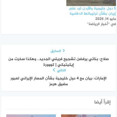
5 دول خليجية والأردن ترد على
إيران بشأن ترتيباتها الدفاعية
مايو 14, 2026
في "أخبار الرياضة"
السابق
صلاح: بناتي يرفضن تشجيع فريقي الجديد.. وهكذا سخرت من
إيكيتيكي | كووورة
التالي
الإمارات: بيان مع 4 دول خليجية بشأن المسار الإيراني لعبور
مضيق هرمز
إقرأ أيضا