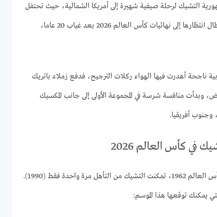
ية التشيك لرحلة صيفية شهيرة إلى أمريكا الشمالية، حيث تحتفل
“الكتيبة التشيكية” بعودتها التي طال انتظارها إلى نهائيات كأس العالم 2026 بعد غياب 20 عاما،
بية ناجحة أهدرت فيها الهواء ركلات الترجيح، فدفع زملاء باتريك
ض، وبدأت منافسة شرسة في المجموعة الأولى إلى جانب المكسيك
، وجنوب أفريقيا.
في كأس العالم 2026
منذ حصولها على المركز الثاني في كأس العالم 1962، تمكنت التشيك من التأهل مرة واحدة فقط (1990).
تي يمكنك توقعها هذا الموسم: