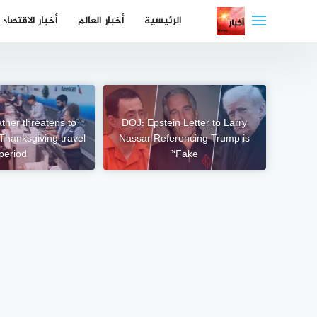
لتجاوز
الرئيسية
أخبار العالم
أخبار الاقتصاد
لى
لمحتوى
ther threatens to
DOJ: Epstein Letter to Larry
Thanksgiving travel
Nassar Referencing Trump is
period
‘Fake’