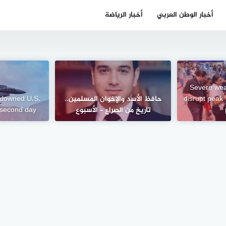
أخبار الوطن العربي
أخبار الرياضة
Severe wea
disrupt peak 
حافظ الأسد والإخوان المسلمين..
f downed U.S.
تاريخ من الصراع – الأسبوع
s second day