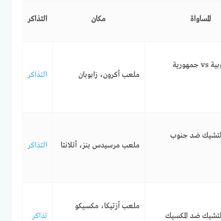
المساواة
مكان
التذاكر
كوريا الجنوبية vs جمهورية
ملعب أكرون، زابوبان
التذاكر
لتشيك ضد جنوب
ملعب مرسيدس بنز، أتلانتا
التذاكر
ملعب أزتيكا، مكسيكو
لتشيك ضد المكسيك
تذاكر