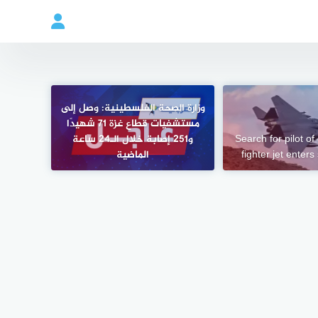
وزارة الصحة الفلسطينية: وصل إلى
مستشفيات قطاع غزة 71 شهيدًا
Search for pilot o
و251 إصابة خلال الـ24 ساعة
fighter jet enter
الماضية