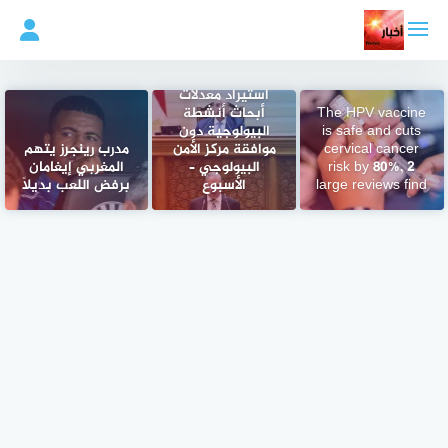
لتجاوز
لى
لمحتوى
«النواب» يحظر
استيراد معدلات
The HPV vaccine
أبحاث أنشطة
is safe and cuts
البيولوجية دون
cervical cancer
موافقة مركز الأمن
مدرب رينجرز يتهم
risk by 80%, 2
البيولوجي –
المغربي إيغامان
large reviews find
الأسبوع
برفض اللعب بديلاً