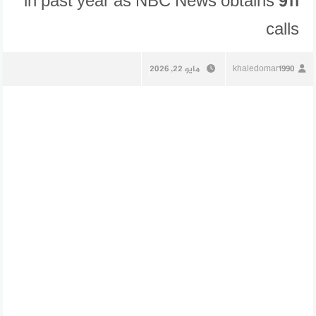
in past year as NBC News obtains 911
calls
khaledomar1990
مايو 22, 2026