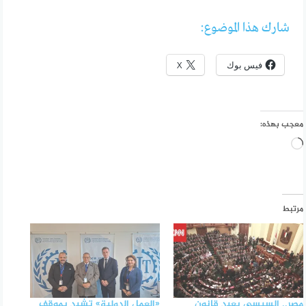
شارك هذا الموضوع:
فيس بوك
X
معجب بهذه:
جاري
التحميل…
مرتبط
مصر.. السيسي يعيد قانون
«العمل الدولية» تشيد بموقف