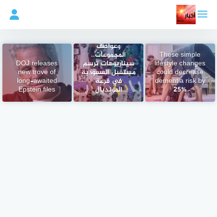
لتجاوز
لى
لمحتوى
بين نسمات الحظ
وعواصف
These simple
المجموعات..
lifestyle changes
سيناريوهات ترسم
DOJ releases
could decrease
مستقبل السعودية
new trove of
dementia risk by
في قرعة
long-awaited
25%
المونديال
Epstein files