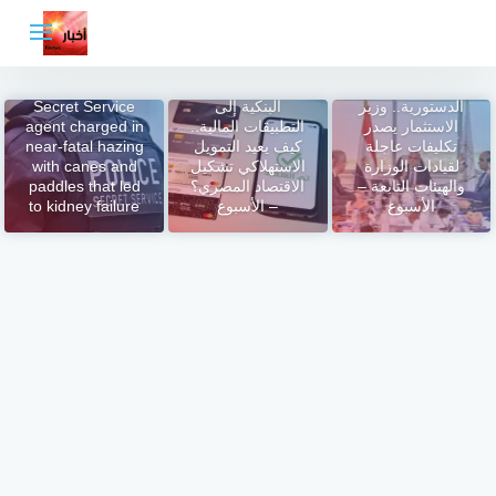
لتجاوز
لى
لمحتوى
عقب حلف اليمين
من الشهادات
الدستورية.. وزير
البنكية إلى
Secret Service
الاستثمار يصدر
التطبيقات المالية..
agent charged in
تكليفات عاجلة
كيف يعيد التمويل
near-fatal hazing
لقيادات الوزارة
الاستهلاكي تشكيل
with canes and
والهيئات التابعة –
الاقتصاد المصري؟
paddles that led
الأسبوع
– الأسبوع
to kidney failure