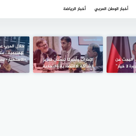
أخبار الوطن العربي
أخبار الرياضة
خلال الحرب عل
الإقليمية.. م
: البحث عن
الإمارات وأميركا تبحثان تعزيز
«الاستهتار» بع
ة لا خيار”
الشراكة الاقتصادية والتجارية
ا