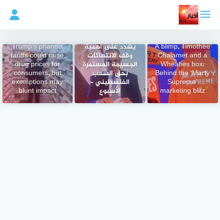
لتجاوز
لى
لمحتوى
وزير الخارجية
A blimp, Timothée
يشدد على أهمية
Trump’s pharma
Chalamet and a
وقف الانتهاكات
tariffs could raise
Wheaties box:
الجسيمة المستمرة
drug prices for
Behind the ‘Marty
بحق الشعب
consumers, but
Supreme’
الفلسطيني –
exemptions may
marketing blitz
الأسبوع
blunt impact