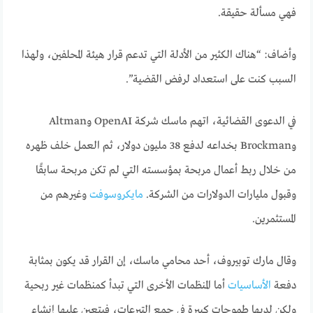
فهي مسألة حقيقة.
وأضاف: “هناك الكثير من الأدلة التي تدعم قرار هيئة المحلفين، ولهذا
السبب كنت على استعداد لرفض القضية”.
في الدعوى القضائية، اتهم ماسك شركة OpenAI وAltman
وBrockman بخداعه لدفع 38 مليون دولار، ثم العمل خلف ظهره
من خلال ربط أعمال مربحة بمؤسسته التي لم تكن مربحة سابقًا
وقبول مليارات الدولارات من الشركة.
مايكروسوفت
وغيرهم من
المستثمرين.
وقال مارك توبيروف، أحد محامي ماسك، إن القرار قد يكون بمثابة
دفعة
الأساسيات
أما المنظمات الأخرى التي تبدأ كمنظمات غير ربحية
ولكن لديها طموحات كبيرة في جمع التبرعات، فيتعين عليها إنشاء