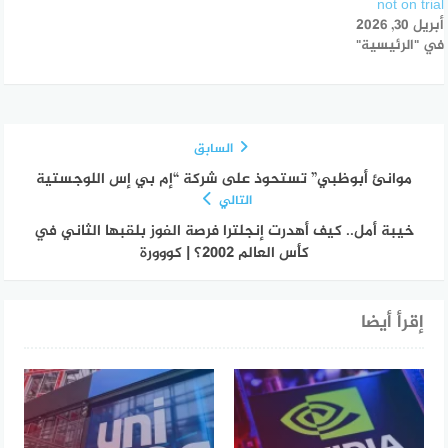
not on trial
أبريل 30, 2026
في "الرئيسية"
السابق
موانئ أبوظبي” تستحوذ على شركة “إم بي إس اللوجستية
التالي
خيبة أمل.. كيف أهدرت إنجلترا فرصة الفوز بلقبها الثاني في
كأس العالم 2002؟ | كووورة
إقرأ أيضا