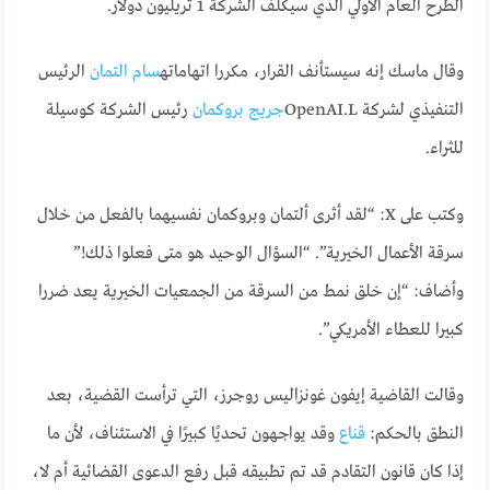
الطرح العام الأولي الذي سيكلف الشركة 1 تريليون دولار.
وقال ماسك إنه سيستأنف القرار، مكررا اتهاماته
سام التمان
الرئيس
التنفيذي لشركة OpenAI.L
جريج بروكمان
رئيس الشركة كوسيلة
للثراء.
وكتب على X: “لقد أثرى ألتمان وبروكمان نفسيهما بالفعل من خلال
سرقة الأعمال الخيرية”. “السؤال الوحيد هو متى فعلوا ذلك!”
وأضاف: “إن خلق نمط من السرقة من الجمعيات الخيرية يعد ضررا
كبيرا للعطاء الأمريكي”.
وقالت القاضية إيفون غونزاليس روجرز، التي ترأست القضية، بعد
النطق بالحكم:
قناع
وقد يواجهون تحديًا كبيرًا في الاستئناف، لأن ما
إذا كان قانون التقادم قد تم تطبيقه قبل رفع الدعوى القضائية أم لا،