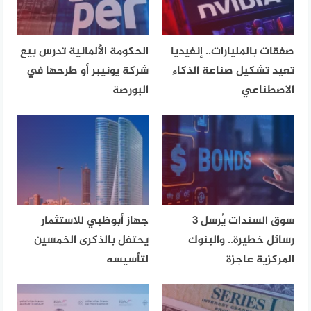
صفقات بالمليارات.. إنفيديا
الحكومة الألمانية تدرس بيع
تعيد تشكيل صناعة الذكاء
شركة يونيبر أو طرحها في
الاصطناعي
البورصة
سوق السندات يُرسل 3
جهاز أبوظبي للاستثمار
رسائل خطيرة.. والبنوك
يحتفل بالذكرى الخمسين
المركزية عاجزة
لتأسيسه