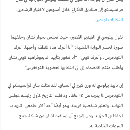
فرانسيسكو إلى صناديق الاقتراع خلال أسبوعين لاختيار المرشحين.
انتخابات نوفمبر
.
تقول بيلوسي في الفيديو القصير، حيث تجلس بجوار تشان وخلفهما
صورة لجسر البوابة الذهبية: “أنا أعرف هذه المنطقة وأحبها. أعرف
الكونجرس، وأعرف كوني”. “أنا فخور بتأييد الديموقراطية كوني تشان
وأطلب منكم الانضمام إلي في انتخابها لعضوية الكونغرس”.
إن تأييد بيلوسي له وزن كبير في السباق. لقد مثلت سان فرانسيسكو في
الكونجرس لما يقرب من 40 عامًا، ودخلت التاريخ كأول رئيسة لمجلس
النواب، وتعتبر شخصية كريمة. وهو أيضًا أحد أكثر جامعي التبرعات
نجاحًا في الحزب، ومن المتوقع أن يستفيد تشان من شبكة جمع
التبرعات الخاصة به.