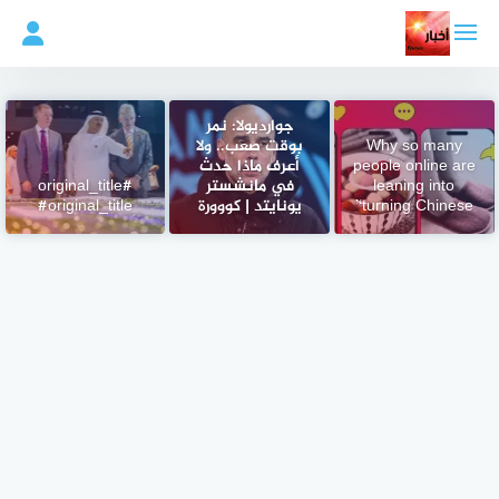
لتجاوز
لى
لمحتوى
جوارديولا: نمر
Why so many
بوقت صعب.. ولا
people online are
أعرف ماذا حدث
leaning into
في مانشستر
#original_title
‘turning Chinese’
يونايتد | كووورة
#original_title