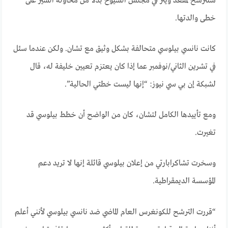
ستترشح لمقعد وينر في مجلس الشيوخ بدلاً من محاولة السير على
خطى والدتها.
كانت نانسي بيلوسي متحالفة بشكل وثيق مع تشان. ولكن عندما سئل
في تشرين الثاني/نوفمبر عما إذا كان يعتزم تعيين خليفة له، قال
لشبكة إن بي سي نيوز: “إنها ليست خطتي الحالية”.
ومع تأييدها الكامل لتشان، كان من الواضح أن خطط بيلوسي قد
تغيرت.
وسخرت تشاكرابارتي من إعلان بيلوسي قائلة إنها لا تريد دعم
المؤسسة الديمقراطية.
“قررت الترشح للكونغرس العام الماضي ضد نانسي بيلوسي لأنني أعلم