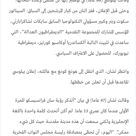
وقالت بيلوسي (86 عاما) في نوفمبر إنها لن تسعى لإعادة انتخابها.
وحتى قبل الإعلان، قفز اثنان من كبار المرشحين إلى السباق: السيناتور
سكوت وينر وكبير مسؤولي التكنولوجيا السابق سايكات تشاكرابارتي،
المؤسس المشارك للمجموعة التقدمية “الديمقراطيون العدالة”، التي
ساعدت في تثبيت النائبة ألكساندريا أوكاسيو كورتيز، ديمقراطية
نيويورك، للحصول على الاعتراف السياسي.
وانتظر تشان، الذي انتقل إلى هونغ كونغ مع عائلته، إعلان بيلوسي
تقاعدها قبل أن تعلن عن خططها.
وقالت تشان (47 عاما) في بيان “أتذكر رؤية سان فرانسيسكو للمرة
الأولى عندما كان عمري 13 عاما. لم أكن أتحدث كلمة واحدة باللغة
الإنجليزية ولكني سمعت أن هذه مدينة مقدسة حيث كل شيء
ممكن”. “اليوم، أن تحظى بمصادقة رئيسة مجلس النواب الفخرية