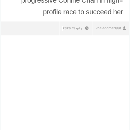
progressive Connie Chan in high-
profile race to succeed her
khaledomar1990
مايو 19, 2026