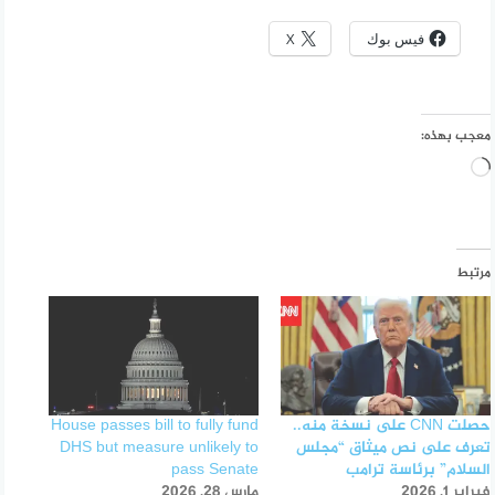
فيس بوك
X
معجب بهذه:
جاري
التحميل…
مرتبط
حصلت CNN على نسخة منه..
House passes bill to fully fund
تعرف على نص ميثاق “مجلس
DHS but measure unlikely to
السلام” برئاسة ترامب
pass Senate
فبراير 1, 2026
مارس 28, 2026