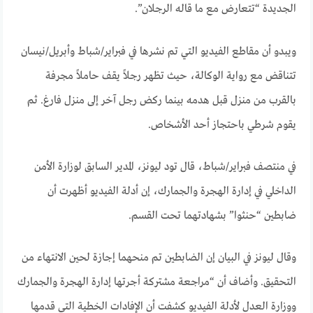
الجديدة “تتعارض مع ما قاله الرجلان”.
ويبدو أن مقاطع الفيديو التي تم نشرها في فبراير/شباط وأبريل/نيسان
تتناقض مع رواية الوكالة، حيث تظهر رجلاً يقف حاملاً مجرفة
بالقرب من منزل قبل هدمه بينما ركض رجل آخر إلى منزل فارغ. ثم
يقوم شرطي باحتجاز أحد الأشخاص.
في منتصف فبراير/شباط، قال تود ليونز، المدير السابق لوزارة الأمن
الداخلي في إدارة الهجرة والجمارك، إن أدلة الفيديو أظهرت أن
ضابطين “حنثوا” بشهادتهما تحت القسم.
وقال ليونز في البيان إن الضابطين تم منحهما إجازة لحين الانتهاء من
التحقيق. وأضاف أن “مراجعة مشتركة أجرتها إدارة الهجرة والجمارك
ووزارة العدل لأدلة الفيديو كشفت أن الإفادات الخطية التي قدمها