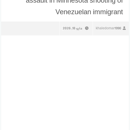
assault in Minnesota shooting of
Venezuelan immigrant
khaledomar1990
مايو 18, 2026