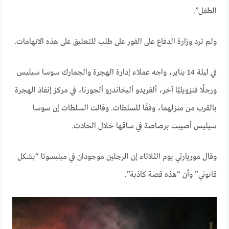
الطفل”.
ولم ترد وزارة الدفاع على الفور على طلب للتعليق على هذه الاتهامات.
في ليلة 14 يناير، واجه عملاء إدارة الهجرة والجمارك سوسا سيليس
ورجلًا فنزويليًا آخر، ألفريدو أليخاندرو ألجورنا، في مركز إنفاذ الهجرة
بالقرب من منزلهما، وفقًا للسلطات. وقالت السلطات إن سوسا
سيليس أصيبت برصاصة في ساقها خلال الحادث.
وقال موريارتي يوم الثلاثاء إن الرجلين موجودان في مينيسوتا “بشكل
قانوني” وأن “هذه قصة كاذبة”.