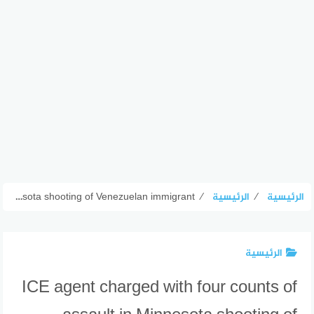
الرئيسية
⁄
الرئيسية
⁄
ICE agent charged with four counts of assault in Minnesota shooting of Venezuelan immigrant
الرئيسية
ICE agent charged with four counts of