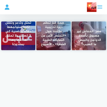
لتجاوز
لى
لمحتوى
قاسم: إسرائيل قد
صحة قنا تُنظم
تحتل وتدمّر وتقتل
دورة تدريبية
لكننا سنواجهها
مصر: انخفاض غير
مكثفة حول
دفاعاً وتضحية كي
مسبوق بأسعار
«التخلص الآمن من
لا تستقر ولا تحقق
الدواجن والبيض..
النفايات الطبية
أهدافها وهذا
ما السبب؟
الخطرة» – الأسبوع
بمقدورنا