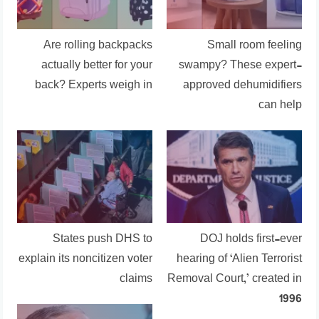
Are rolling backpacks
Small room feeling
actually better for your
swampy? These expert-
back? Experts weigh in
approved dehumidifiers
can help
States push DHS to
DOJ holds first-ever
explain its noncitizen voter
hearing of ‘Alien Terrorist
claims
Removal Court,’ created in
1996