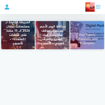
لتجاوز
لى
لمحتوى
الخريطة الكاملة لـ
محافظ البحر الأحمر
مسلسلات رمضان
يستعرض موقف
2026 الـ 15 حلقة
Key Types,
مشروعات مياه
على شاشات
Channels, and
الشرب والصرف
«المتحدة» –
Examples
الصحي – الأسبوع
الأسبوع