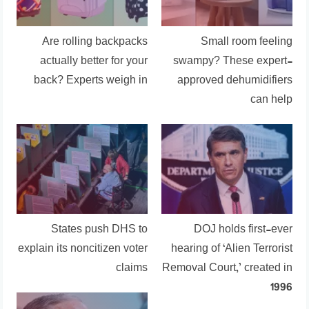
Are rolling backpacks
Small room feeling
actually better for your
swampy? These expert-
back? Experts weigh in
approved dehumidifiers
can help
States push DHS to
DOJ holds first-ever
explain its noncitizen voter
hearing of ‘Alien Terrorist
claims
Removal Court,’ created in
1996