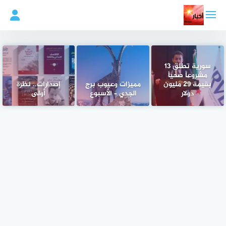
لتجاوز
لى
لمحتوى
سورية تطلق 13
مشروعاً صحياً
بقيمة 29 مليون
مميزات وعيوب برج
إصدارات.. نظرة
دولار
الجدي – الأسبوع
أولى