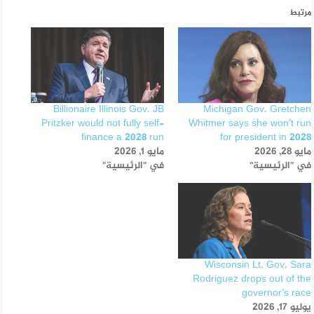
مرتبط
Billionaire Illinois Gov. JB
Michigan Gov. Gretchen
Pritzker would not fully self-
Whitmer says she won’t run
finance a 2028 run
for president in 2028
مايو 28, 2026
مايو 1, 2026
في "الرئيسية"
في "الرئيسية"
Wisconsin Lt. Gov. Sara
Rodriguez drops out of the
governor’s race
يوليو 17, 2026