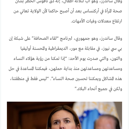
وقال ساندرز، وهو أب لثلاثة أطفال، إنه دق ناقوس الخطر بشأن
صحة المرأة في أركنساس بعد أن أصبح حاكما لأن الولاية تعاني من
ارتفاع معدلات وفيات الأمهات.
وقال ساندرز، وهو جمهوري، لبرنامج “لقاء الصحافة” على شبكة إن
بي سي نيوز، في مقابلة مع مور، الديمقراطية والمحسنة أوليفيا
والتون، والتي صدرت يوم الأحد: “إذا تمكنا من رؤية هؤلاء النساء
ومساعدتهن ومساعدتهن منذ بداية حملهن، فيمكننا المساعدة في حل
هذه المشاكل ويمكننا تحسين صحة النساء”. “ليس فقط في منطقتنا،
ولكن في جميع أنحاء البلاد.”