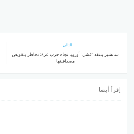
التالي
سانشيز ينتقد "فشل" أوروبا تجاه حرب غزة: تخاطر بتقويض
مصداقيتها
إقرأ أيضا