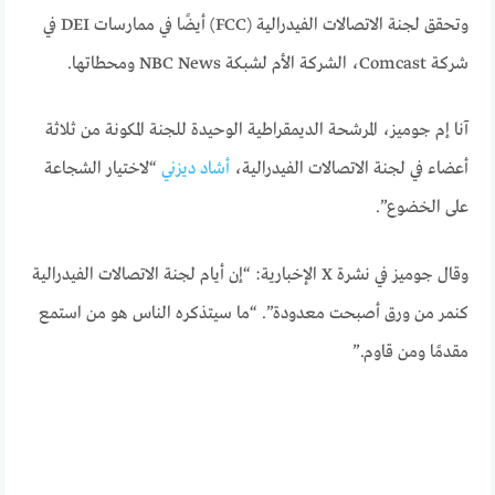
وتحقق لجنة الاتصالات الفيدرالية (FCC) أيضًا في ممارسات DEI في
شركة Comcast، الشركة الأم لشبكة NBC News ومحطاتها.
آنا إم جوميز، المرشحة الديمقراطية الوحيدة للجنة المكونة من ثلاثة
أعضاء في لجنة الاتصالات الفيدرالية،
أشاد ديزني
“لاختيار الشجاعة
على الخضوع”.
وقال جوميز في نشرة X الإخبارية: “إن أيام لجنة الاتصالات الفيدرالية
كنمر من ورق أصبحت معدودة”. “ما سيتذكره الناس هو من استمع
مقدمًا ومن قاوم.”