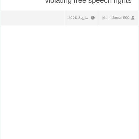
violating free speech rights
khaledomar1990
مايو 8, 2026