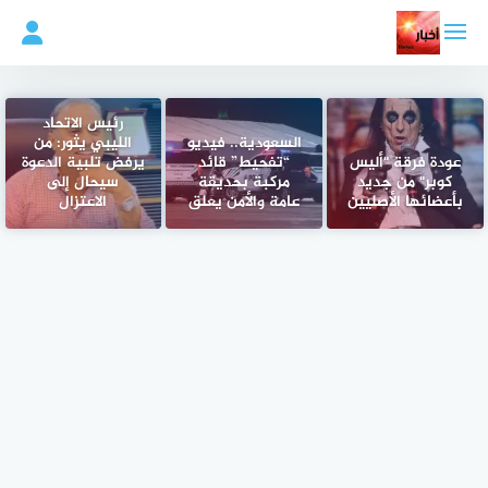
لتجاوز
لى
لمحتوى
رئيس الاتحاد
السعودية.. فيديو
الليبي يثور: من
عودة فرقة "أليس
“تفحيط” قائد
يرفض تلبية الدعوة
كوبر" من جديد
مركبة بحديقة
سيحال إلى
بأعضائها الأصليين
عامة والأمن يعلق
الاعتزال