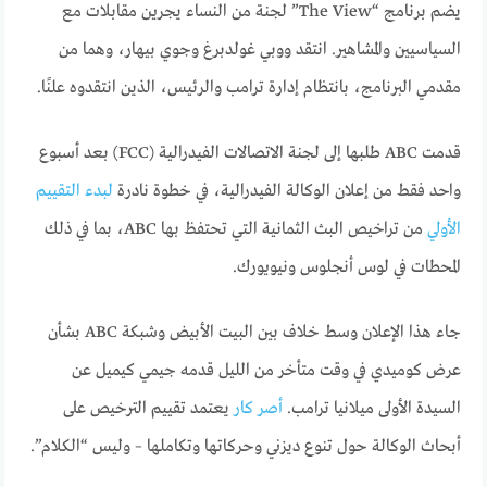
يضم برنامج “The View” لجنة من النساء يجرين مقابلات مع
السياسيين والمشاهير. انتقد ووبي غولدبرغ وجوي بيهار، وهما من
مقدمي البرنامج، بانتظام إدارة ترامب والرئيس، الذين انتقدوه علنًا.
قدمت ABC طلبها إلى لجنة الاتصالات الفيدرالية (FCC) بعد أسبوع
واحد فقط من إعلان الوكالة الفيدرالية، في خطوة نادرة
لبدء التقييم
الأولي
من تراخيص البث الثمانية التي تحتفظ بها ABC، بما في ذلك
المحطات في لوس أنجلوس ونيويورك.
جاء هذا الإعلان وسط خلاف بين البيت الأبيض وشبكة ABC بشأن
عرض كوميدي في وقت متأخر من الليل قدمه جيمي كيميل عن
السيدة الأولى ميلانيا ترامب.
أصر كار
يعتمد تقييم الترخيص على
أبحاث الوكالة حول تنوع ديزني وحركاتها وتكاملها – وليس “الكلام”.