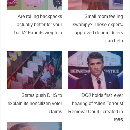
Are rolling backpacks
Small room feeling
actually better for your
swampy? These expert-
back? Experts weigh in
approved dehumidifiers
can help
States push DHS to
DOJ holds first-ever
explain its noncitizen voter
hearing of ‘Alien Terrorist
claims
Removal Court,’ created in
1996