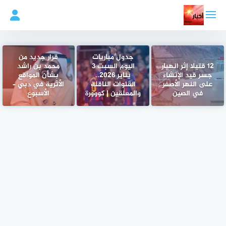
لتجاوز
لى
لمحتوى
جدول مباريات
قرار جديد من
12 قتيلا إثر انهيار
اليوم السبت 3
محمد بن راشد
جسر قيد الإنشاء
يناير 2026..
بشأن المواقع
على النهر الأصفر
القنوات الناقلة
الأثرية في دبي –
في الصين
والمعلقين | كووورة
الأسبوع