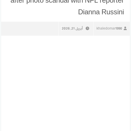
after photo scandal with NFL reporter
Dianna Russini
khaledomar1990
أبريل 21, 2026