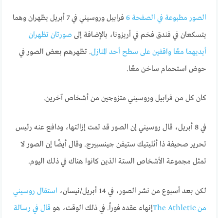
الصور مطبوعة في الصفحة 6
فرابيل وروسيني في 7 أبريل يظهران وهما
يتسكعان في فندق فخم في أريزونا، بالإضافة إلى
صورتان تظهران
أيديهما معًا واقفين على سطح أحد المنازل
. تظهرهم بعض الصور في
حوض استحمام ساخن معًا.
كان كل من فرابيل وروسيني متزوجين من أشخاص آخرين.
في 8 أبريل، قال روسيني إن الصور قد تمت إزالتها، ودافع عنه رئيس
تحرير صحيفة ذا أثليتيك ستيفن جينسبيرج. وقال أيضًا إن الصور لا
تمثل مجموعة الأشخاص الستة الذين كانوا هناك في ذلك اليوم.
لكن بعد أسبوع من نشر الصور، في 14 أبريل/نيسان،
استقال روسيني
من The Athletic
إنهاء عقده فوراً. في ذلك الوقت، هو
قال في رسالة