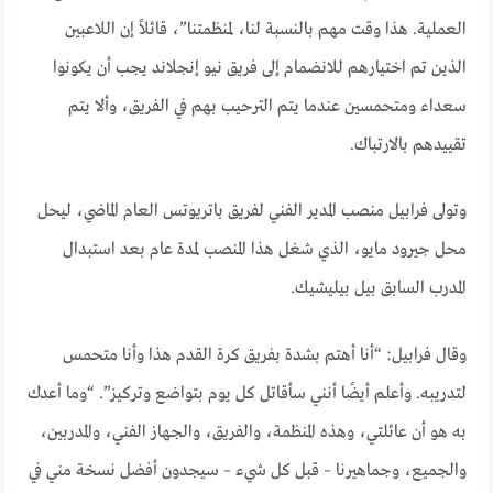
العملية. هذا وقت مهم بالنسبة لنا، لمنظمتنا”، قائلاً إن اللاعبين
الذين تم اختيارهم للانضمام إلى فريق نيو إنجلاند يجب أن يكونوا
سعداء ومتحمسين عندما يتم الترحيب بهم في الفريق، وألا يتم
تقييدهم بالارتباك.
وتولى فرابيل منصب المدير الفني لفريق باتريوتس العام الماضي، ليحل
محل جيرود مايو، الذي شغل هذا المنصب لمدة عام بعد استبدال
المدرب السابق بيل بيليشيك.
وقال فرابيل: “أنا أهتم بشدة بفريق كرة القدم هذا وأنا متحمس
لتدريبه. وأعلم أيضًا أنني سأقاتل كل يوم بتواضع وتركيز”. “وما أعدك
به هو أن عائلتي، وهذه المنظمة، والفريق، والجهاز الفني، والمدربين،
والجميع، وجماهيرنا – قبل كل شيء – سيجدون أفضل نسخة مني في