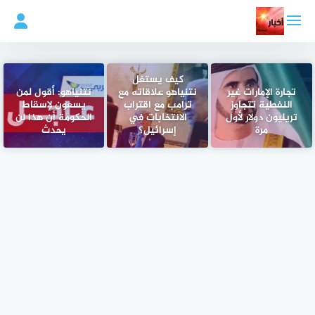
لتجاوز
لى
لمحتوى
كيف يستغل
تجارة الإمارات غير
نتنياهو علاقاته مع
نتنياهو: أقول لمن
النفطية تتجاوز
ترامب مع اقتراب
يسعون لإسقاط
تريليون دولار لأول
الانتخابات في
الحكومة أن هذا لن
مرة
إسرائيل؟
يحدث