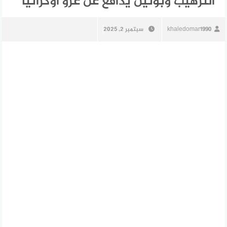
الترهيب وبوتين يدافع عن غزو أوكرانيا
khaledomar1990
سبتمبر 2, 2025