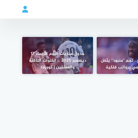
جدول مباريات اليوم الأربعاء 17
. نجم "منبوذ" يثقل
ديسمبر 2025 .. القنوات الناقلة
ي برواتب فلكية
والمعلقين | كووورة