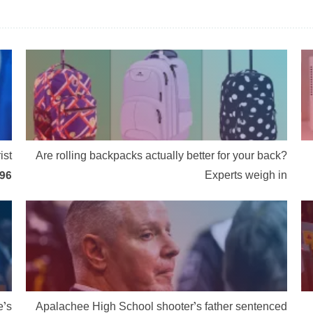
ist
Are rolling backpacks actually better for your back?
996
Experts weigh in
e’s
Apalachee High School shooter’s father sentenced