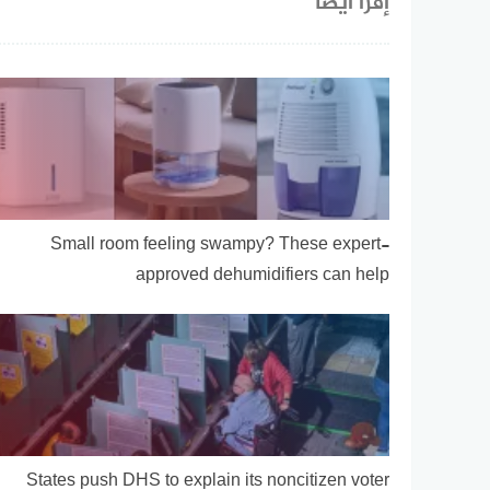
إقرأ أيضا
Small room feeling swampy? These expert-
approved dehumidifiers can help
States push DHS to explain its noncitizen voter