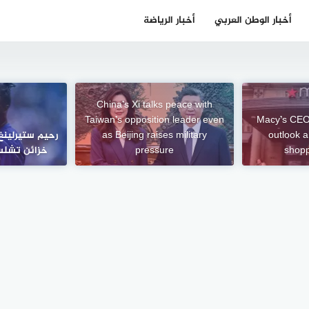
أخبار الوطن العربي
أخبار الرياضة
China’s Xi talks peace with
Taiwan’s opposition leader even
Macy’s CEO
outlook a
as Beijing raises military
رحيم ستيرلينغ.
shop
pressure
خزائن تشلس