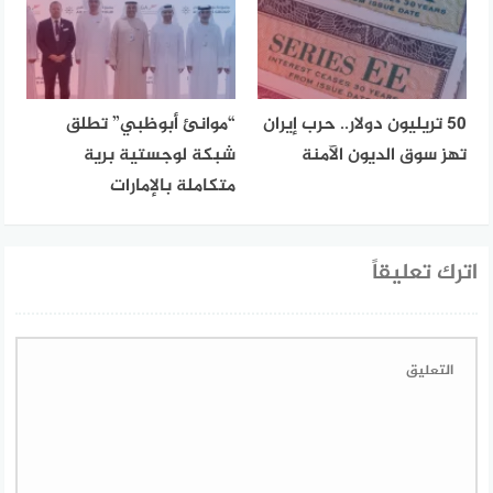
50 تريليون دولار.. حرب إيران
“موانئ أبوظبي” تطلق
تهز سوق الديون الآمنة
شبكة لوجستية برية
متكاملة بالإمارات
اترك تعليقاً