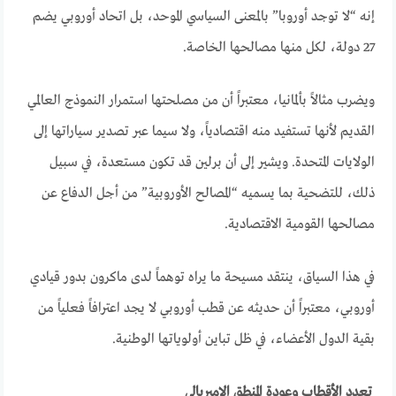
إنه “لا توجد أوروبا” بالمعنى السياسي الموحد، بل اتحاد أوروبي يضم
27 دولة، لكل منها مصالحها الخاصة.
ويضرب مثالاً بألمانيا، معتبراً أن من مصلحتها استمرار النموذج العالمي
القديم لأنها تستفيد منه اقتصادياً، ولا سيما عبر تصدير سياراتها إلى
الولايات المتحدة. ويشير إلى أن برلين قد تكون مستعدة، في سبيل
ذلك، للتضحية بما يسميه “المصالح الأوروبية” من أجل الدفاع عن
مصالحها القومية الاقتصادية.
في هذا السياق، ينتقد مسيحة ما يراه توهماً لدى ماكرون بدور قيادي
أوروبي، معتبراً أن حديثه عن قطب أوروبي لا يجد اعترافاً فعلياً من
بقية الدول الأعضاء، في ظل تباين أولوياتها الوطنية.
تعدد الأقطاب وعودة المنطق الإمبريالي