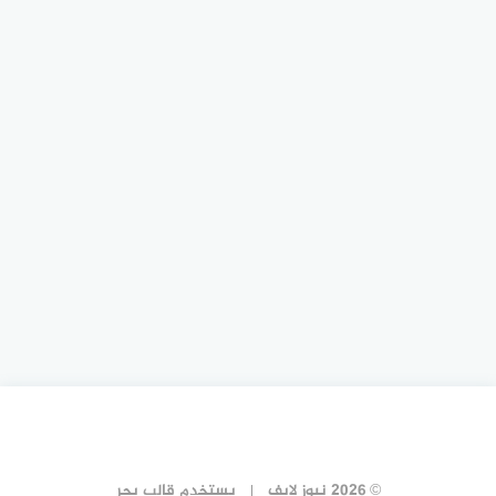
© 2026 نيوز لايف
يستخدم
قالب بحر