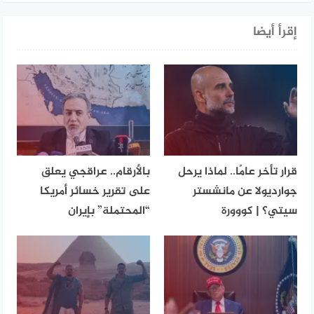
إقرأ أيضا
قرار تأخر عامًا.. لماذا يرحل
بالأرقام.. عراقجي يعلق
جوارديولا عن مانشستر
على تقرير خسائر أمريكا
سيتي؟ | كووورة
“المحتملة” بإيران