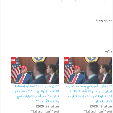
معجب بهذه:
مرتبط
“الجيش الأمريكي مستعد لضرب
“شن هجمات مكثفة أو إسقاط
إيران”.. مصادر تكشف لـCNN
النظام الإيراني”.. كيف سيختار
آخر تطورات موقف إدارة ترامب
ترامب “أحد أهم القرارات في
تجاه طهران
ولايته الثانية”؟
فبراير 19, 2026
فبراير 22, 2026
في "أخبار الرياضة"
في "أخبار الرياضة"