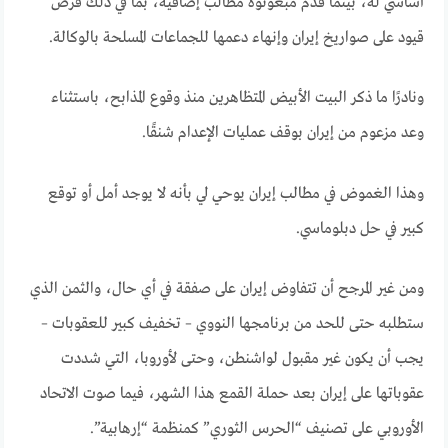
أساسي له، بينما قدم مبعوثوه مطالب إضافية، بما في ذلك فرض
قيود على صواريخ إيران وإنهاء دعمها للجماعات المسلحة بالوكالة.
ونادرًا ما ذكر البيت الأبيض المتظاهرين منذ وقوع المذابح، باستثناء
وعد مزعوم من إيران بوقف عمليات الإعدام شنقًا
.
وهذا الغموض في مطالب إيران يوحي لي بأنه لا يوجد أمل أو توقع
كبير في حل دبلوماسي.
ومن غير المرجح أن تتفاوض إيران على صفقة في أي حال، والثمن الذي
ستطلبه حتى للحد من برنامجها النووي – تخفيف كبير للعقوبات –
يجب أن يكون غير مقبول لواشنطن، وحتى لأوروبا، التي شددت
عقوباتها على إيران بعد حملة القمع هذا الشهر
، فيما
صوت الاتحاد
الأوروبي على تصنيف “الحرس الثوري” كمنظمة “إرهابية”.