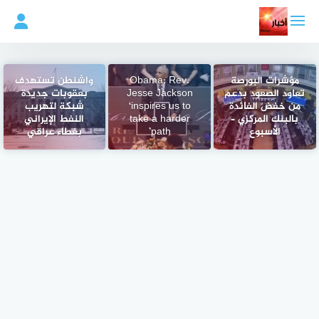
لتجاوز
لى
لمحتوى
مؤشرات البورصة
Obama: Rev.
واشنطن تستهدف
تعاود الصعود بدعم
Jesse Jackson
بعقوبات جديدة
من خفض الفائدة
‘inspires us to
شبكة لتهريب
بالبنك المركزي –
take a harder
النفط الإيراني
الأسبوع
path’
بغطاء عراقي