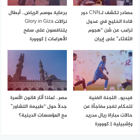
مصادر تكشف لـCNN دور
برعاية موسم الرياض.. أبطال
قادة الخليج في عدول
نزالات Glory in Giza
ترامب عن شن “هجوم
يتنافسون على سفح
الثلاثاء” على إيران
الأهرامات | كووورة
فيديو.. اللجنة الفنية
مصر.. لماذا أثار قانون الأسرة
للحكام تفجر مفاجأة عن
جدلاً حول “طبيعة التشاور”
حالات مباراة ريال مدريد
مع المؤسسات الدينية؟
وإشبيلية | كووورة