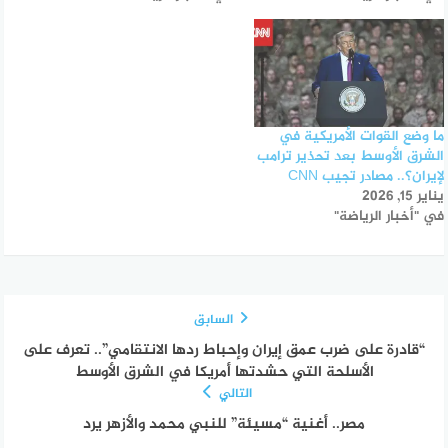
ما وضع القوات الأمريكية في
الشرق الأوسط بعد تحذير ترامب
لإيران؟.. مصادر تجيب CNN
يناير 15, 2026
في "أخبار الرياضة"
السابق
“قادرة على ضرب عمق إيران وإحباط ردها الانتقامي”.. تعرف على
الأسلحة التي حشدتها أمريكا في الشرق الأوسط
التالي
مصر.. أغنية “مسيئة” للنبي محمد والأزهر يرد