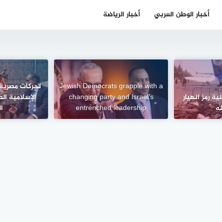
أخبار الوطن العربي
أخبار الرياضة
Jewish Democrats grapple with a
تحركات مصرية 
ة رمز انهيار
changing party and Israel’s
الإسلامية ال
له
entrenched leadership
ا