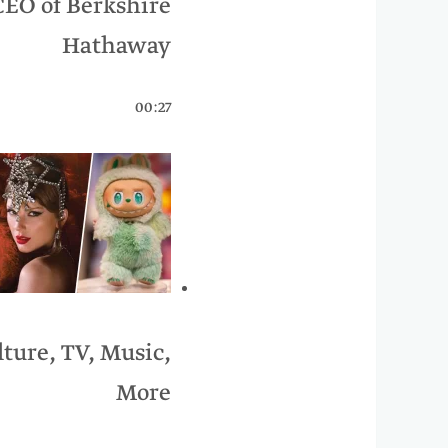
CEO of Berkshire
Hathaway
00:27
lture, TV, Music,
More