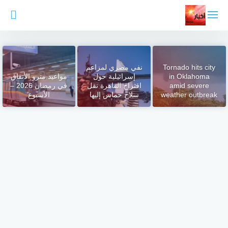
لتجاوز
لى
لمحتوى
Tornado hits city
نفي مصري لمزاعم
in Oklahoma
إسرائيلية حول
مواعيد مترو الأنفاق
amid severe
اقتراح القاهرة نقل
في رمضان 2026 –
weather outbreak
سلاح حماس إليها
الأسبوع