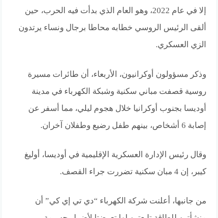
إلا في عام 2022، وهو العام الذي بدأت فيه الحرب، حين
ألقى الرئيس الروسي خطابه محاطا برجال ونساء يرتدون
الزي العسكري.
وذكر مسؤولون أوكرانيون، الأربعاء، أن طائرات مسيرة
روسية قصفت مباني سكنية وشبكة الكهرباء في مدينة
أوديسا بجنوب أوكرانيا خلال هجوم ليلي، مما أسفر عن
إصابة 6 أشخاص، بينهم طفل رضيع وطفلان آخران.
وقال رئيس الإدارة العسكرية الإقليمية في أوديسا، أوليغ
كيبر، إن 4 مبان سكنية تضررت جراء القصف.
من جانبها، أعلنت شركة الكهرباء “دي تي إي كي” أن
منشأتين للطاقة تابعتين لها تعرضتا لأضرار جسيمة.