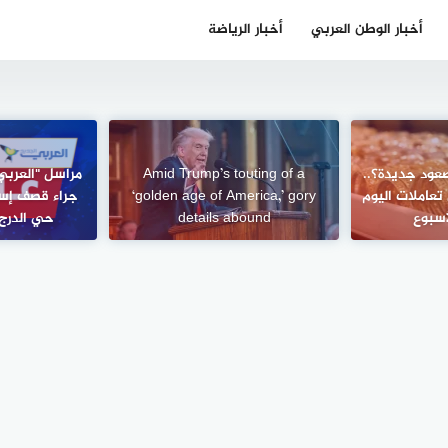
أخبار الوطن العربي
أخبار الرياضة
عود جديدة؟..
Amid Trump’s touting of a
عاملات اليوم
‘golden age of America,’ gory
جراء قصف إس
أسبوع
details abound
حي الدرج