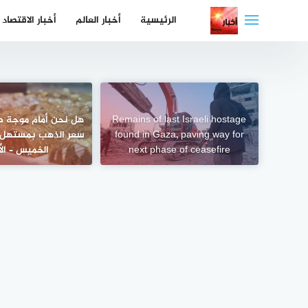
لتجاوز
الرئيسية
أخبار العالم
أخبار الاقتصاد
لى
لمحتوى
Remains of last Israeli hostage
هل نحن أمام موجة ص
found in Gaza, paving way for
سعر الذهب بمستهل ت
next phase of ceasefire
الخميس – ال