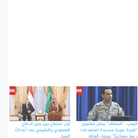
اليمن.. “التحالف” يعلن تفاصيل
أول اجتماع بين وزير الدفاع
“ضربة جوية محدودة استهدفت
السعودي والعليمي بعد أحداث
دعمًا عسكريًّا” بميناء المكلا
اليمن