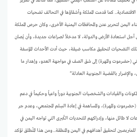
في تخفيف المعاناة عن الشعب اليمني الشقيق، مما ساعد في تعزيز
لاقتصادية
.
. كما قدمت المملكة وأشقاؤها في التحالف تضحيات
ناء اليمن لتحرير عدن والمحافظات اليمنية الأخرى، وكان حرص المملكة
أجل استعادة الأرض والدولة، لا مدخلاً لصراعات جديدة، وأن يُصان
غل تلك التضحيات لتحقيق مكاسب ضيقة، حيث أدت الأحداث المؤسفة
مبر 2025 في محافظتي (حضرموت والمهرة) إلى شق الصف في مواجهة العدو، وإهدار ما
 والإضرار بالقضية الجنوبية العادلة”
ونات والقيادات والشخصيات الجنوبية دوراً واعياً وحكيماً في دعم
حضرموت والمهرة)، والمساهمة في إعادة السِلم المجتمعي، وعدم جر
عات لا طائل منها، وإدراكهم للتحديات الكُبرى التي تواجه اليمن في
لمتربصين لتحقيق أهدافهم في اليمن والمنطقة
.
. ومن هذا المُنطلق تؤكد