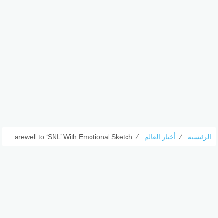
الرئيسية
⁄
أخبار العالم
⁄
Bowen Yang Says Farewell to ‘SNL’ With Emotional Sketch