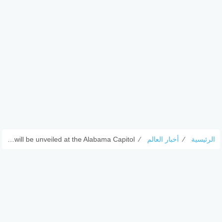
الرئيسية
⁄
أخبار العالم
⁄
Rosa Parks and Helen Keller statues will be unveiled at the Alabama Capitol