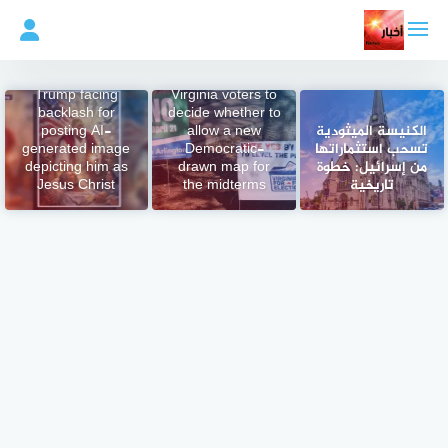
لتجاوز
لى
لمحتوى
Trump facing
Virginia voters to
backlash for
decide whether to
الكنيسة الميثودية
allow a new
posting AI-
تسحب استثماراتها
Democratic-
generated image
من إسرائيل: خطوة
drawn map for
depicting him as
تاريخية
the midterms
Jesus Christ