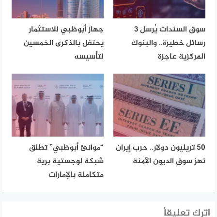
سوق السندات يُرسل 3
جهاز أبوظبي للاستثمار
رسائل خطيرة.. والبنوك
يحتفل بالذكرى الخمسين
المركزية عاجزة
لتأسيسه
50 تريليون دولار.. حرب إيران
“موانئ أبوظبي” تطلق
تهز سوق الديون الآمنة
شبكة لوجستية برية
متكاملة بالإمارات
اترك تعليقاً